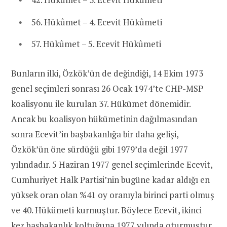
56. Hükûmet – 4. Ecevit Hükûmeti‎
57. Hükûmet – 5. Ecevit Hükûmeti‎
Bunların ilki, Özkök’ün de değindiği, 14 Ekim 1973
genel seçimleri sonrası 26 Ocak 1974’te CHP-MSP
koalisyonu ile kurulan 37. Hükümet dönemidir.
Ancak bu koalisyon hükümetinin dağılmasından
sonra Ecevit’in başbakanlığa bir daha gelişi,
Özkök’ün öne sürdüğü gibi 1979’da değil 1977
yılındadır. 5 Haziran 1977 genel seçimlerinde Ecevit,
Cumhuriyet Halk Partisi’nin bugüne kadar aldığı en
yüksek oran olan %41 oy oranıyla birinci parti olmuş
ve 40. Hükümeti kurmuştur. Böylece Ecevit, ikinci
kez başbakanlık koltuğuna 1977 yılında oturmuştur.