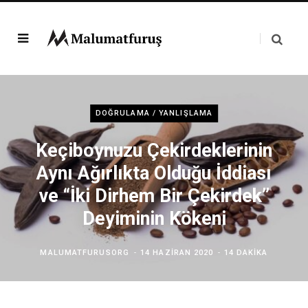
DOĞRULAMA / YANLIŞLAMA
Keçiboynuzu Çekirdeklerinin
Aynı Ağırlıkta Olduğu İddiası
ve “İki Dirhem Bir Çekirdek”
Deyiminin Kökeni
MALUMATFURUSORG
14 HAZIRAN 2020
14 DAKIKA