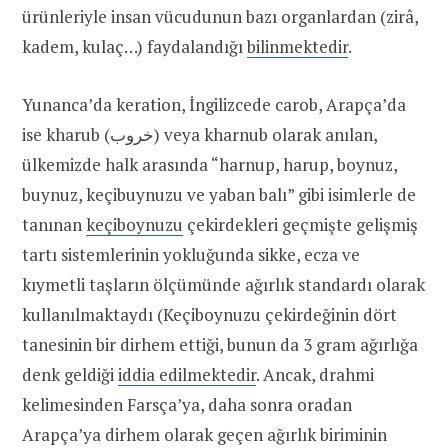
ürünleriyle insan vücudunun bazı organlardan (zirâ,
kadem, kulaç…) faydalandığı
bilinmektedir
.
Yunanca’da keration, İngilizcede carob, Arapça’da
ise kharub (خروب) veya kharnub olarak anılan,
ülkemizde halk arasında “harnup, harup, boynuz,
buynuz, keçibuynuzu ve yaban balı” gibi isimlerle de
tanınan
keçiboynuzu
çekirdekleri geçmişte gelişmiş
tartı sistemlerinin yokluğunda sikke, ecza ve
kıymetli taşların ölçümünde ağırlık standardı olarak
kullanılmaktaydı (Keçiboynuzu çekirdeğinin dört
tanesinin bir dirhem ettiği, bunun da 3 gram ağırlığa
denk geldiği
iddia edilmektedir
. Ancak, drahmi
kelimesinden Farsça’ya, daha sonra oradan
Arapça’ya dirhem olarak geçen ağırlık biriminin