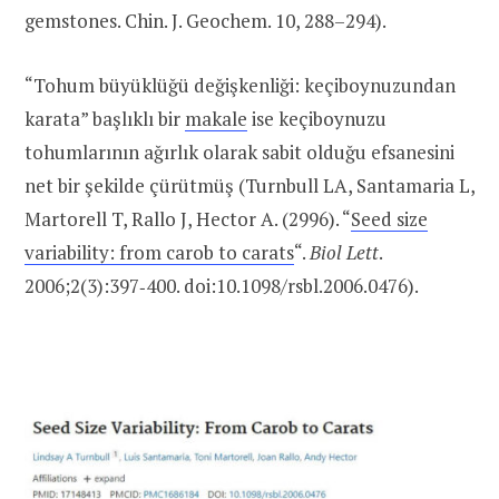
gemstones. Chin. J. Geochem. 10, 288–294).
“Tohum büyüklüğü değişkenliği: keçiboynuzundan
karata” başlıklı bir
makale
ise keçiboynuzu
tohumlarının ağırlık olarak sabit olduğu efsanesini
net bir şekilde çürütmüş (Turnbull LA, Santamaria L,
Martorell T, Rallo J, Hector A. (2996). “
Seed size
variability: from carob to carats
“.
Biol Lett
.
2006;2(3):397‐400. doi:10.1098/rsbl.2006.0476).