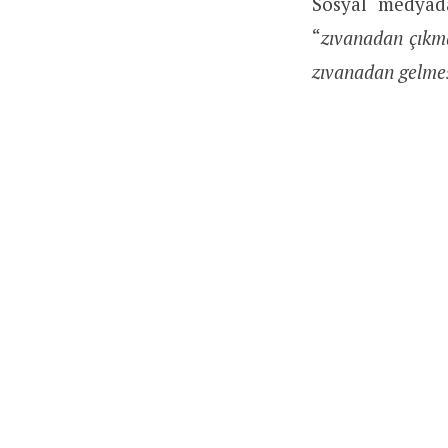
Sosyal medyad
“
zıvanadan çıkma
zıvanadan gelme