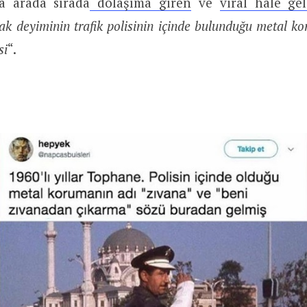
a arada sırada
dolaşıma giren
ve
viral hâle ge
k deyiminin trafik polisinin içinde bulunduğu metal k
si
“.