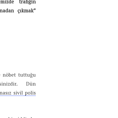
mizde trafiğin
anadan çıkmak”
e nöbet tuttuğu
sinizdir. Dün
asız sivil polis