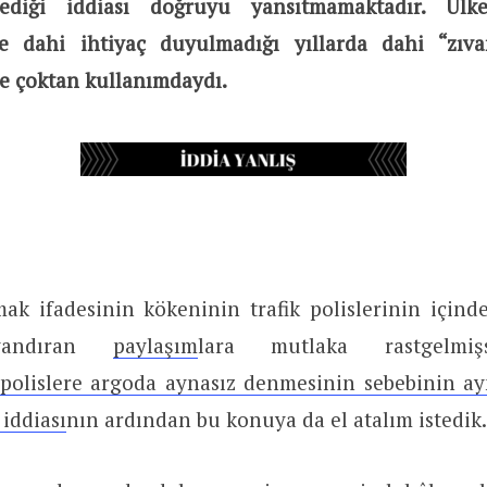
ediği iddiası doğruyu yansıtmamaktadır. Ülke
ye dahi ihtiyaç duyulmadığı yıllarda dahi “zıv
de çoktan kullanımdaydı.
ak ifadesinin kökeninin trafik polislerinin içind
ayandıran
paylaşım
lara mutlaka rastgelmiş
polislere argoda aynasız denmesinin sebebinin ayn
 iddiası
nın ardından bu konuya da el atalım istedik.