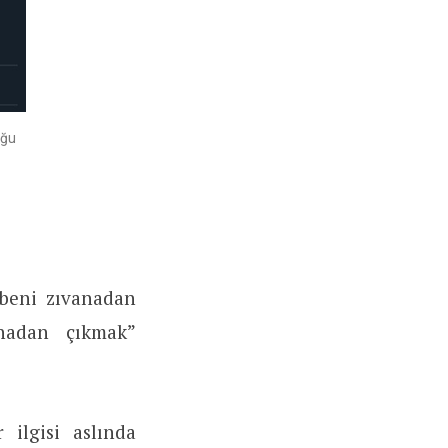
uğu
“beni zıvanadan
anadan çıkmak”
 ilgisi aslında