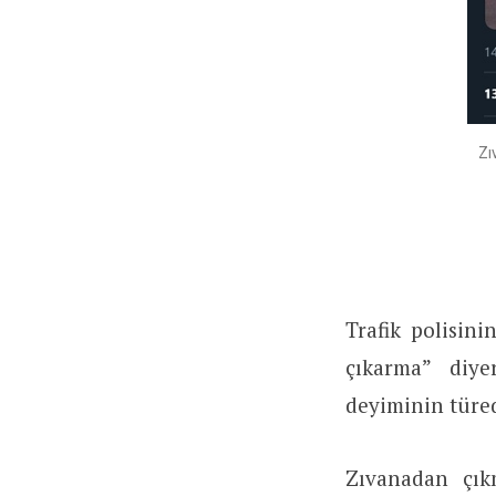
Zı
Trafik polisin
çıkarma” diye
deyiminin türe
Zıvanadan çıkm