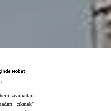
İçinde Nöbet
l
“beni zıvanadan
anadan çıkmak”