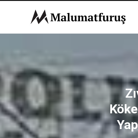
Zı
Köken
Yap