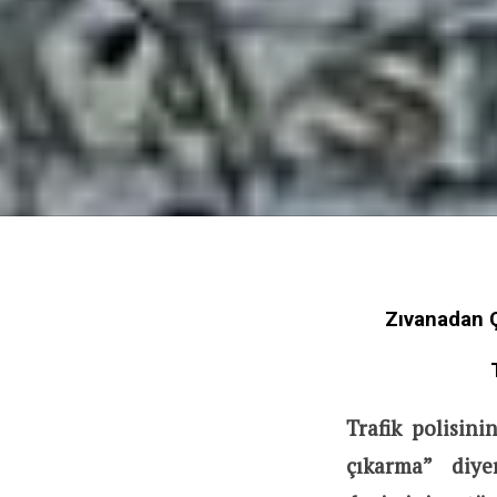
Zıvanadan Ç
Trafik polisin
çıkarma” diye