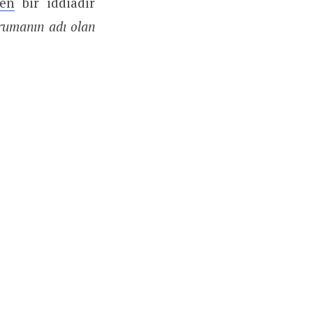
len
bir iddiadır
orumanın adı olan