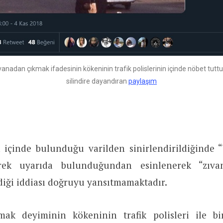
vanadan çıkmak ifadesinin kökeninin trafik polislerinin içinde nöbet tutt
silindire dayandıran
paylaşım
in içinde bulunduğu varilden sinirlendirildiğinde 
rek uyarıda bulunduğundan esinlenerek “zıv
diği iddiası doğruyu yansıtmamaktadır.
ak deyiminin kökeninin trafik polisleri ile bir