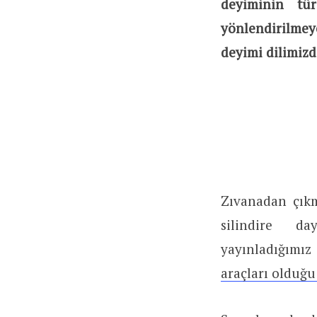
deyiminin tür
yönlendirilme
deyimi dilimiz
Zıvanadan çıkm
silindire d
yayınladığımız
araçları olduğu