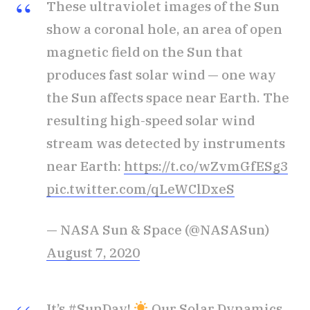
These ultraviolet images of the Sun
show a coronal hole, an area of open
magnetic field on the Sun that
produces fast solar wind — one way
the Sun affects space near Earth. The
resulting high-speed solar wind
stream was detected by instruments
near Earth:
https://t.co/wZvmGfESg3
pic.twitter.com/qLeWClDxeS
— NASA Sun & Space (@NASASun)
August 7, 2020
It’s
#SunDay
!
Our Solar Dynamics