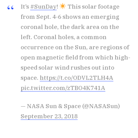
It’s
#SunDay
!
This solar footage
from Sept. 4-6 shows an emerging
coronal hole, the dark area on the
left. Coronal holes, a common
occurrence on the Sun, are regions of
open magnetic field from which high-
speed solar wind rushes out into
space.
https://t.co/ODVL2TLH4A
pic.twitter.com/zTBO4K741A
— NASA Sun & Space (@NASASun)
September 23, 2018