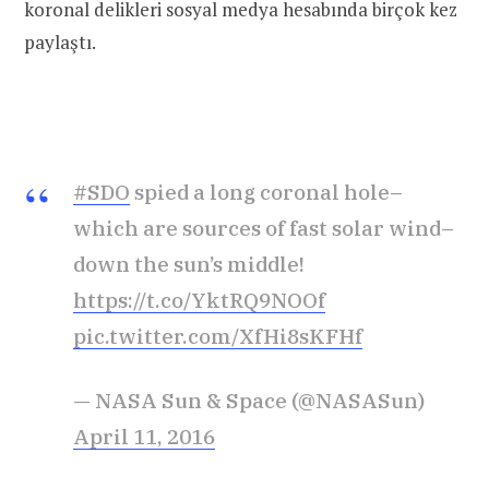
koronal delikleri sosyal medya hesabında birçok kez
paylaştı.
#SDO
spied a long coronal hole–
which are sources of fast solar wind–
down the sun’s middle!
https://t.co/YktRQ9NOOf
pic.twitter.com/XfHi8sKFHf
— NASA Sun & Space (@NASASun)
April 11, 2016