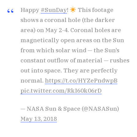
Happy
#SunDay
!
This footage
shows a coronal hole (the darker
area) on May 2-4. Coronal holes are
magnetically open areas on the Sun
from which solar wind — the Sun’s
constant outflow of material — rushes
out into space. They are perfectly
normal.
https://t.co/HYZePndwpB
pic.twitter.com/RkI60k06rD
— NASA Sun & Space (@NASASun)
May 13, 2018