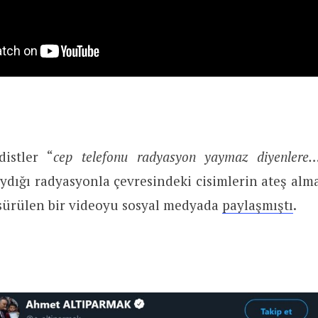
istler “
cep telefonu radyasyon yaymaz diyenlere
dığı radyasyonla çevresindeki cisimlerin ateş alma
 sürülen bir videoyu sosyal medyada
paylaşmıştı
.