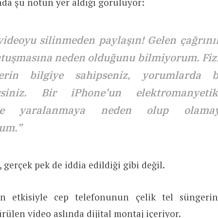
da şu notun yer aldığı görülüyor:
videoyu silinmeden paylaşın! Gelen çağrını
tuşmasına neden olduğunu bilmiyorum. Fi
rin bilgiye sahipseniz, yorumlarda b
irsiniz. Bir iPhone’un elektromanyet
yle yaralanmaya neden olup olamay
um.”
 gerçek pek de iddia edildiği gibi değil.
n etkisiyle cep telefonunun çelik tel süngerin
rülen video aslında dijital montaj içeriyor.