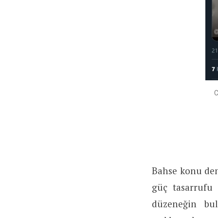
C
Bahse konu den
güç tasarrufu 
düzeneğin bul