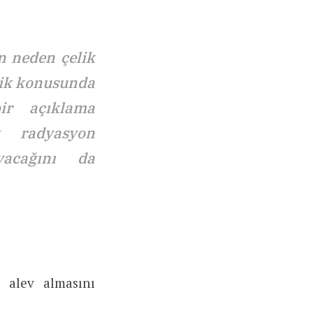
n neden çelik
zik konusunda
ir açıklama
ik radyasyon
acağını da
 alev almasını