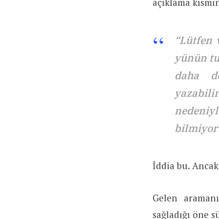
açıklama kısmın
“Lütfen 
yünün tu
daha de
yazabil
nedeni
bilmiyor
İddia bu. Ancak,
Gelen aramanı
sağladığı öne sü