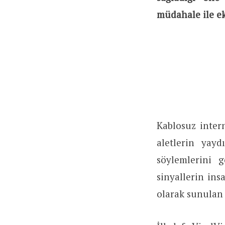
müdahale ile ek
Kablosuz intern
aletlerin yayd
söylemlerini g
sinyallerin ins
olarak sunulan 