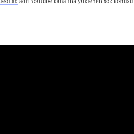
ideoLab
adlı Youtube kanalına yüklenen söz konusu