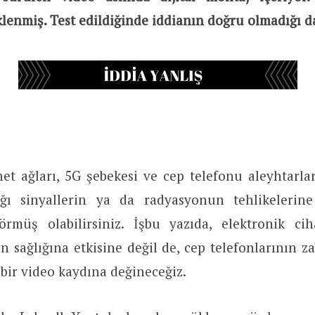
lenmiş. Test edildiğinde iddianın doğru olmadığı da
et ağları, 5G şebekesi ve cep telefonu aleyhtarla
ığı sinyallerin ya da radyasyonun tehlikelerine
örmüş olabilirsiniz. İşbu yazıda, elektronik cih
an sağlığına etkisine değil de, cep telefonlarının z
bir video kaydına değineceğiz.