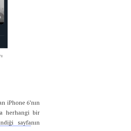
nı
an iPhone 6’nın
da herhangi bir
ndiği sayfa
nın