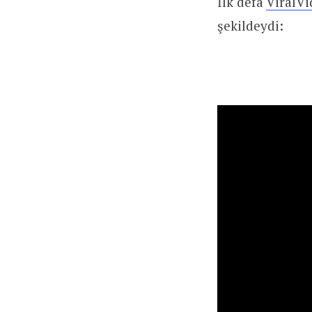
İlk defa
ViralV
şekildeydi: