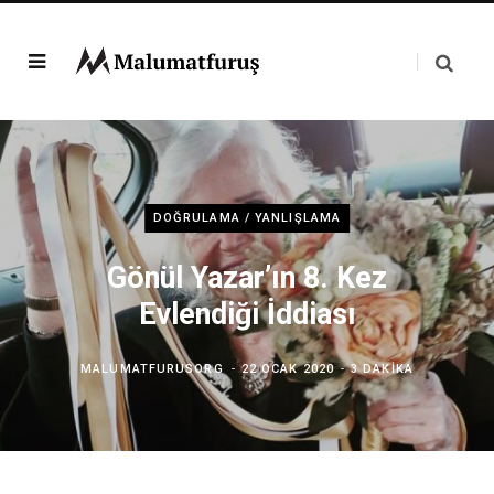
DOĞRULAMA / YANLIŞLAMA
Gönül Yazar’ın 8. Kez
Evlendiği İddiası
MALUMATFURUSORG
22 OCAK 2020
3 DAKIKA