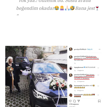
“Yok yaa.! Güzellik bu. Süslü araba
beğendim okadar
Bana jest
”