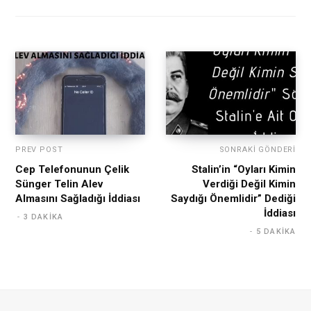
PREV POST
SONRAKI GÖNDERI
Cep Telefonunun Çelik
Stalin’in “Oyları Kimin
Sünger Telin Alev
Verdiği Değil Kimin
Almasını Sağladığı İddiası
Saydığı Önemlidir” Dediği
İddiası
3 DAKIKA
5 DAKIKA