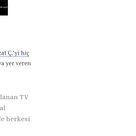
at Ç.’yi hiç
aya yer veren
rlanan TV
al
le herkesi