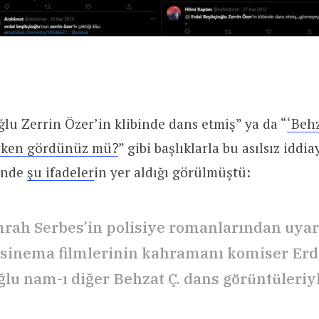
ğlu Zerrin Özer’in klibinde dans etmiş” ya da “
‘Behz
erken gördünüz mü?
” gibi başlıklarla bu asılsız iddi
inde
şu ifadeler
in yer aldığı görülmüştü:
rah Serbes’in polisiye romanlarından uya
e sinema filmlerinin kahramanı komiser Erd
ğlu nam-ı diğer Behzat Ç. dans görüntüleriy