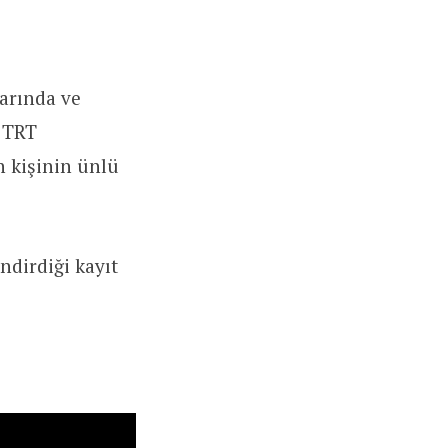
arında ve
a TRT
n kişinin ünlü
ndirdiği kayıt