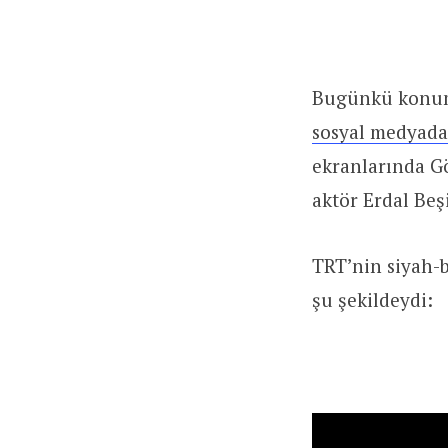
Bugünkü konumu
sosyal medyada
ekranlarında Gö
aktör Erdal Beş
TRT’nin siyah-b
şu şekildeydi: