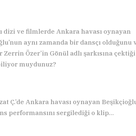
ğı dizi ve filmlerde Ankara havası oynayan
ğlu’nun aynı zamanda bir dansçı olduğunu v
 Zerrin Özer’in Gönül adlı şarkısına çektiği
 biliyor muydunuz?
hzat Ç.’de Ankara havası oynayan Beşikçioğl
ns performansını sergilediği o klip…