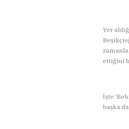
Yer aldı
Beşikçio
zamanlar
ettiğini
İşte ‘Be
başka da