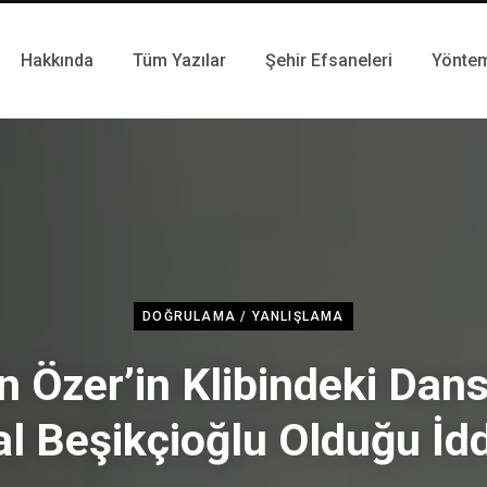
Hakkında
Tüm Yazılar
Şehir Efsaneleri
Yönte
DOĞRULAMA / YANLIŞLAMA
n Özer’in Klibindeki Dan
al Beşikçioğlu Olduğu İdd