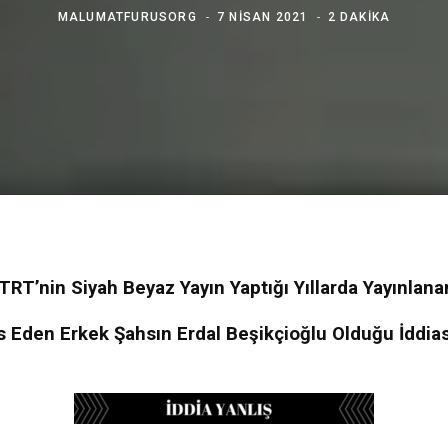
MALUMATFURUSORG
7 NISAN 2021
2 DAKIKA
 TRT’nin Siyah Beyaz Yayın Yaptığı Yıllarda Yayınlana
s Eden Erkek Şahsın Erdal Beşikçioğlu Olduğu İddias