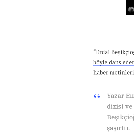
“Erdal Beşikçio
böyle dans ed
haber metinler
Yazar Em
dizisi v
Beşikçio
şaşırttı.