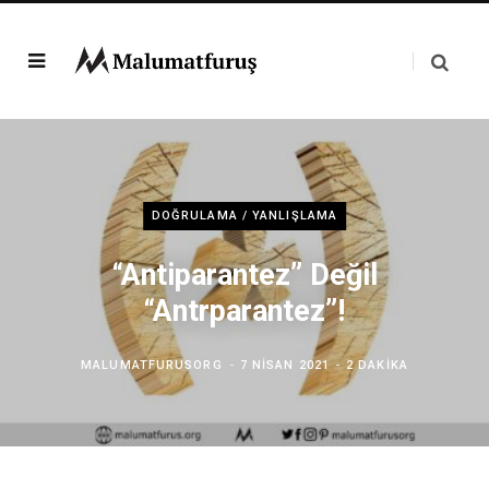
DOĞRULAMA / YANLIŞLAMA
“Antiparantez” Değil
“Antrparantez”!
MALUMATFURUSORG
7 NISAN 2021
2 DAKIKA