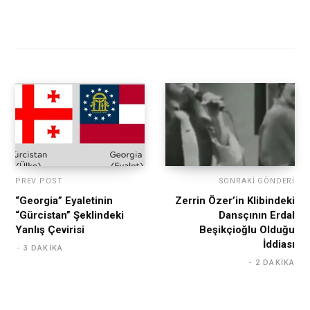
PREV POST
SONRAKI GÖNDERI
“Georgia” Eyaletinin
Zerrin Özer’in Klibindeki
“Gürcistan” Şeklindeki
Dansçının Erdal
Yanlış Çevirisi
Beşikçioğlu Olduğu
İddiası
3 DAKIKA
2 DAKIKA