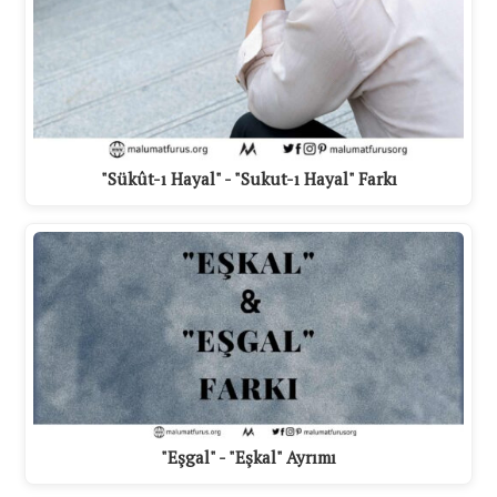
"Sükût-ı Hayal" - "Sukut-ı Hayal" Farkı
"Eşgal" - "Eşkal" Ayrımı