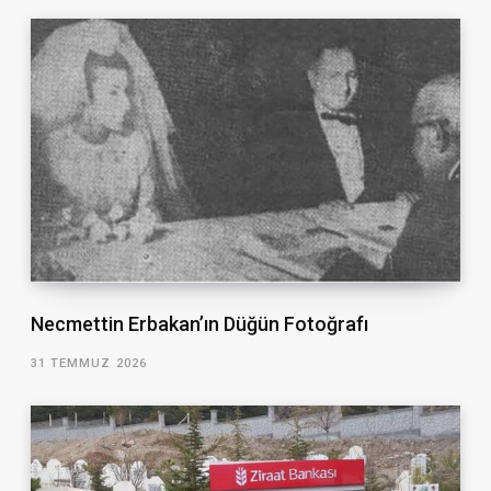
Necmettin Erbakan’ın Düğün Fotoğrafı
31 TEMMUZ 2026