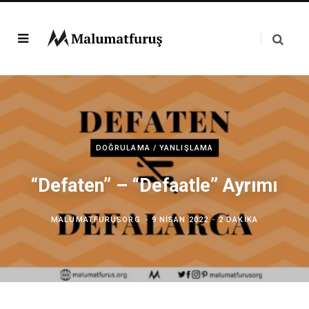
DOĞRULAMA / YANLIŞLAMA
“Defaten” – “Defaatle” Ayrımı
MALUMATFURUSORG
9 NISAN 2022
2 DAKIKA