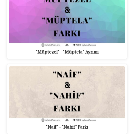
"Müptezel" - "Müptela" Ayrımı
"Naif" - "Nahif" Farkı