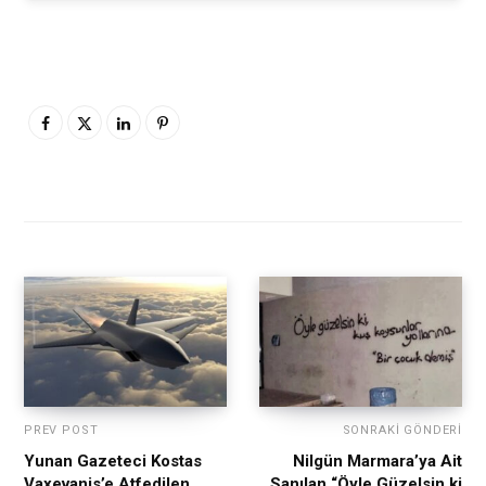
PREV POST
SONRAKI GÖNDERI
Yunan Gazeteci Kostas
Nilgün Marmara’ya Ait
Vaxevanis’e Atfedilen
Sanılan “Öyle Güzelsin ki