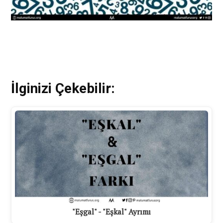
İlginizi Çekebilir:
"Eşgal" - "Eşkal" Ayrımı