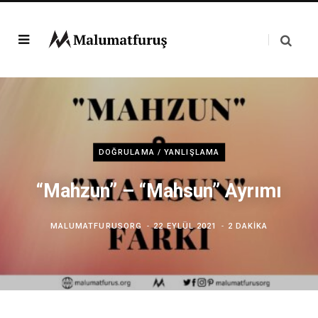
DOĞRULAMA / YANLIŞLAMA
“Mahzun” – “Mahsun” Ayrımı
MALUMATFURUSORG
22 EYLÜL 2021
2 DAKIKA