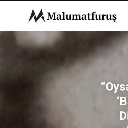
“Oysa
‘B
D