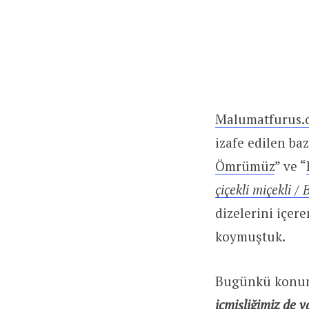
Malumatfurus.
izafe edilen bazı
Ömrümüz
” ve “
çiçekli miçekli / 
dizelerini içere
koymuştuk.
Bugünkü konumuz
içmişliğimiz de v