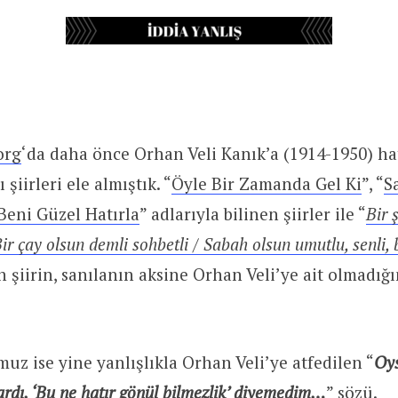
org
‘da daha önce Orhan Veli Kanık’a (1914-1950) hat
 şiirleri ele almıştık. “
Öyle Bir Zamanda Gel Ki
”, “
S
Beni Güzel Hatırla
” adlarıyla bilinen şiirler ile “
Bir 
Bir çay olsun demli sohbetli / Sabah olsun umutlu, senli, be
n şiirin, sanılanın aksine Orhan Veli’ye ait olmadığı
 ise yine yanlışlıkla Orhan Veli’ye atfedilen “
Oy
ardı. ‘Bu ne hatır gönül bilmezlik’ diyemedim…
” sözü.