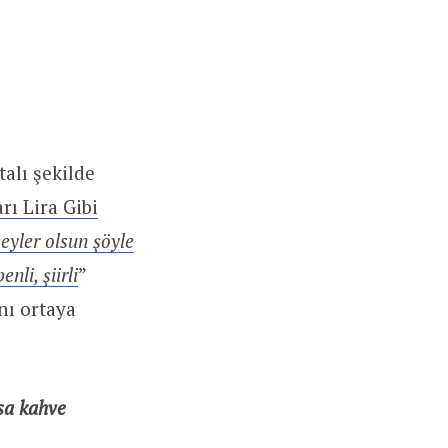
alı şekilde
arı Lira Gibi
şeyler olsun şöyle
nli, şiirli
”
nı ortaya
sa kahve