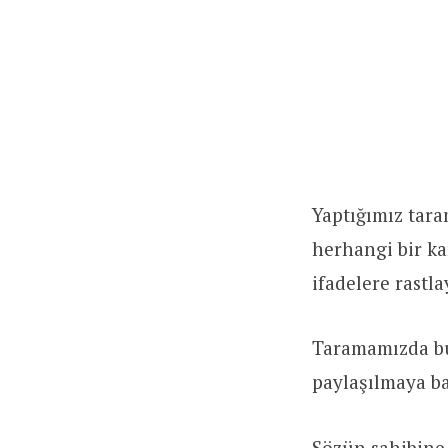
Yaptığımız tara
herhangi bir ka
ifadelere rastl
Taramamızda bu
paylaşılmaya ba
Sözün sahibine