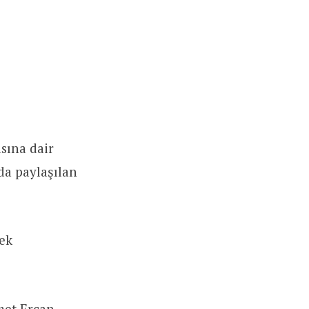
sına dair
da paylaşılan
ek
met Ercan