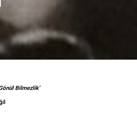
ı
Gönül Bilmezlik’
il