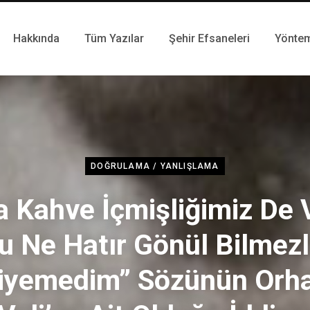
Hakkında
Tüm Yazılar
Şehir Efsaneleri
Yönte
DOĞRULAMA / YANLIŞLAMA
 Kahve İçmişliğimiz De 
u Ne Hatır Gönül Bilmezl
iyemedim” Sözünün Orh