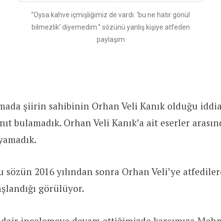
“Oysa kahve içmişliğimiz de vardı: ‘bu ne hatır gönül
bilmezlik’ diyemedim.” sözünü yanlış kişiye atfeden
paylaşım
mada şiirin sahibinin Orhan Veli Kanık olduğu iddia
nıt bulamadık. Orhan Veli Kanık’a ait eserler arasın
ayamadık.
 sözün 2016 yılından sonra Orhan Veli’ye atfediler
şlandığı görülüyor.
 dair incelemeye devam ettiğimizde karşımıza Meh