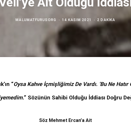
Veli’ye Ait Olduğu İddias
MALUMATFURUSORG
14 KASIM 2021
2 DAKIKA
k’ın “
Oysa Kahve İçmişliğimiz De Vardı. ‘Bu Ne Hatır 
iyemedim.
” Sözünün Sahibi Olduğu İddiası Doğru Değ
Söz Mehmet Ercan’a Ait