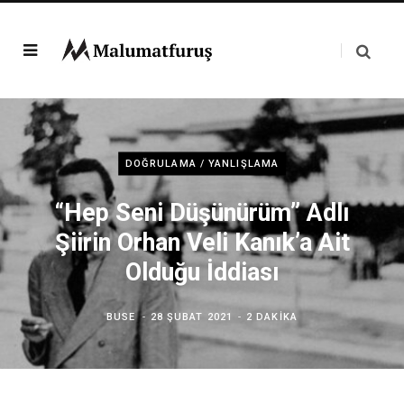
DOĞRULAMA / YANLIŞLAMA
“Hep Seni Düşünürüm” Adlı
Şiirin Orhan Veli Kanık’a Ait
Olduğu İddiası
BUSE
28 ŞUBAT 2021
2 DAKIKA