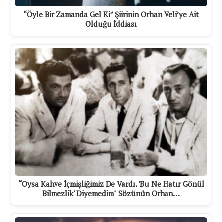
“Öyle Bir Zamanda Gel Ki” Şiirinin Orhan Veli’ye Ait
Olduğu İddiası
“Oysa Kahve İçmişliğimiz De Vardı. 'Bu Ne Hatır Gönül
Bilmezlik' Diyemedim" Sözünün Orhan…