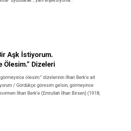
inde “uyutularak”, yani enjeksiyonla…
ir Aşk İstiyorum.
Ölesim.” Dizeleri
görmeyince ölesim.” dizelerinin İlhan Berk’e ait
stiyorum / Gördükçe göresim gelsin, görmeyince
evirmen İlhan Berk’e (Emrullah İlhan Birsen) (1918,