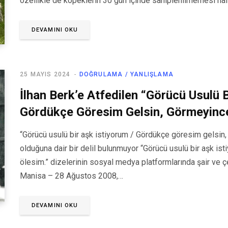
özellikle de köpeklerin 30 gün içinde sahiplenilmemesi hal
DEVAMINI OKU
25 MAYIS 2024
DOĞRULAMA / YANLIŞLAMA
İlhan Berk’e Atfedilen “Görücü Usulü B
Gördükçe Göresim Gelsin, Görmeyince 
“Görücü usulü bir aşk istiyorum / Gördükçe göresim gelsin, 
olduğuna dair bir delil bulunmuyor “Görücü usulü bir aşk i
ölesim.” dizelerinin sosyal medya platformlarında şair ve ç
Manisa – 28 Ağustos 2008,…
DEVAMINI OKU