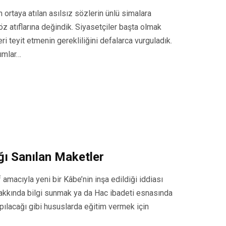
ortaya atılan asılsız sözlerin ünlü simalara
z atıflarına değindik. Siyasetçiler başta olmak
ri teyit etmenin gerekliliğini defalarca vurguladık.
dımlar…
ığı Sanılan Maketler
amacıyla yeni bir Kâbe’nin inşa edildiği iddiası
kkında bilgi sunmak ya da Hac ibadeti esnasında
apılacağı gibi hususlarda eğitim vermek için