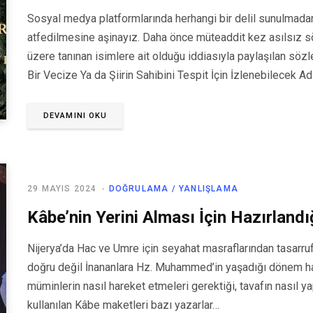
Sosyal medya platformlarında herhangi bir delil sunulmadan 
atfedilmesine aşinayız. Daha önce müteaddit kez asılsız sö
üzere tanınan isimlere ait olduğu iddiasıyla paylaşılan sözle
Bir Vecize Ya da Şiirin Sahibini Tespit İçin İzlenebilecek A
DEVAMINI OKU
29 MAYIS 2024
DOĞRULAMA / YANLIŞLAMA
Kâbe’nin Yerini Alması İçin Hazırland
Nijerya’da Hac ve Umre için seyahat masraflarından tasarruf 
doğru değil İnananlara Hz. Muhammed’in yaşadığı dönem ha
müminlerin nasıl hareket etmeleri gerektiği, tavafın nasıl y
kullanılan Kâbe maketleri bazı yazarlar…