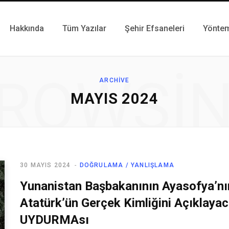
Hakkında
Tüm Yazılar
Şehir Efsaneleri
Yönte
ROWSI
ARCHIVE
MAYIS 2024
30 MAYIS 2024
DOĞRULAMA / YANLIŞLAMA
Yunanistan Başbakanının Ayasofya’nı
Atatürk’ün Gerçek Kimliğini Açıklayac
UYDURMAsı