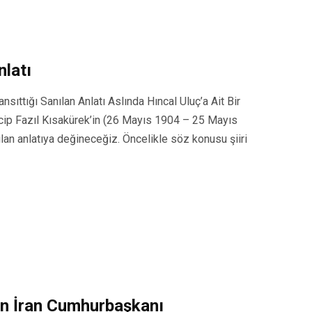
nlatı
nsıttığı Sanılan Anlatı Aslında Hıncal Uluç’a Ait Bir
ecip Fazıl Kısakürek’in (26 Mayıs 1904 – 25 Mayıs
nılan anlatıya değineceğiz. Öncelikle söz konusu şiiri
en İran Cumhurbaşkanı