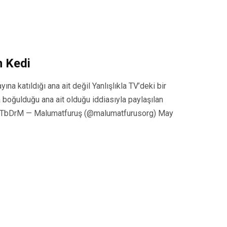
n Kedi
yına katıldığı ana ait değil Yanlışlıkla TV’deki bir
 boğulduğu ana ait olduğu iddiasıyla paylaşılan
HUxTbDrM — Malumatfuruş (@malumatfurusorg) May