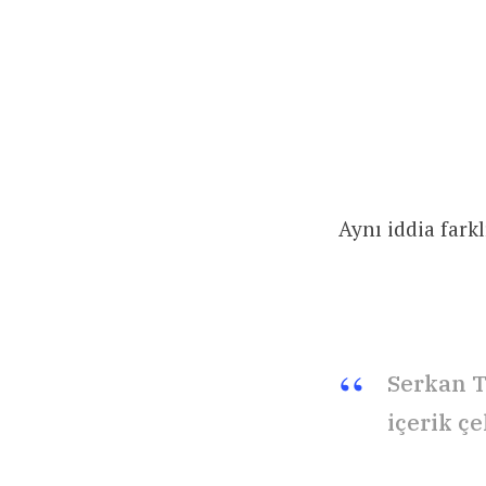
Aynı iddia far
Serkan T
içerik ç