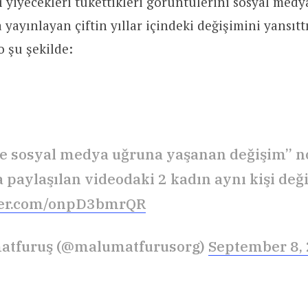
ı yiyecekleri tükettikleri görüntülerini sosyal medy
yayınlayan çiftin yıllar içindeki değişimini yansıttı
o şu şekilde:
e sosyal medya uğruna yaşanan değişim” no
paylaşılan videodaki 2 kadın aynı kişi deği
tter.com/onpD3bmrQR
atfuruş (@malumatfurusorg)
September 8,