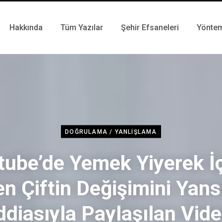
Hakkında
Tüm Yazılar
Şehir Efsaneleri
Yönte
DOĞRULAMA / YANLIŞLAMA
tube’de Yemek Yiyerek İç
n Çiftin Değişimini Yansı
ddiasıyla Paylaşılan Vid