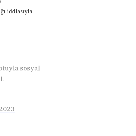
a
ğı iddiasıyla
tuyla sosyal
l.
 2023