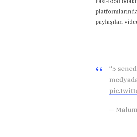
Fast-food odakl
platformlarında 
paylaşılan vide
“5 sened
medyada 
pic.twi
— Malum