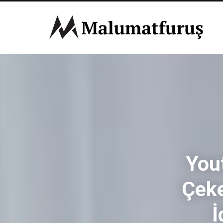
You
Çeke
İ