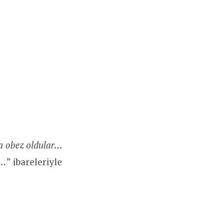
a obez oldular…
u…
” ibareleriyle