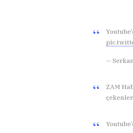
Youtube’
pic.twit
— Serkan
ZAM Habe
çekenler
Youtube’