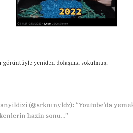
klı görüntüyle yeniden dolaşıma sokulmuş.
anyildizi (@srkntnyldz): “Youtube’da yeme
ekenlerin hazin sonu…”