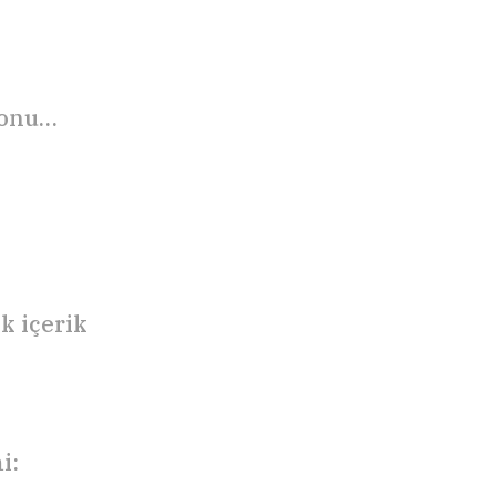
sonu…
k içerik
i: