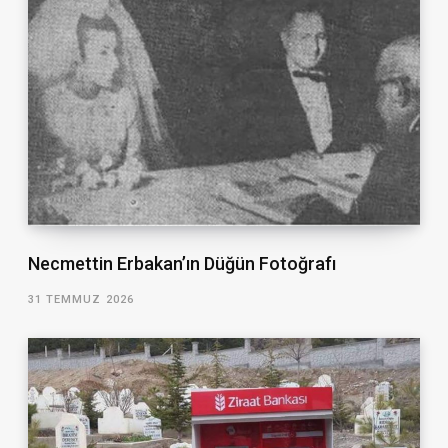
Necmettin Erbakan’ın Düğün Fotoğrafı
31 TEMMUZ 2026