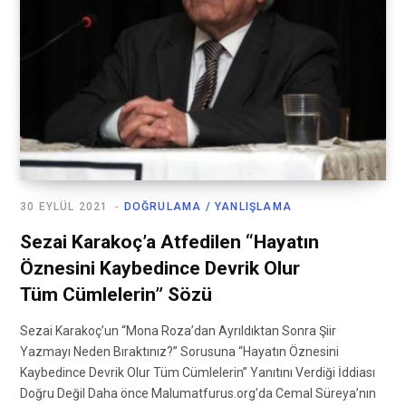
30 EYLÜL 2021
DOĞRULAMA / YANLIŞLAMA
Sezai Karakoç’a Atfedilen “Hayatın
Öznesini Kaybedince Devrik Olur
Tüm Cümlelerin” Sözü
Sezai Karakoç’un “Mona Roza’dan Ayrıldıktan Sonra Şiir
Yazmayı Neden Bıraktınız?” Sorusuna “Hayatın Öznesini
Kaybedince Devrik Olur Tüm Cümlelerin” Yanıtını Verdiği İddiası
Doğru Değil Daha önce Malumatfurus.org’da Cemal Süreya’nın