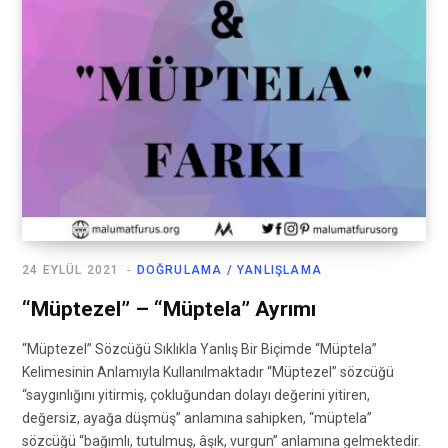
24 EYLÜL 2021
DOĞRULAMA / YANLIŞLAMA
“Müptezel” – “Müptela” Ayrımı
“Müptezel” Sözcüğü Sıklıkla Yanlış Bir Biçimde “Müptela”
Kelimesinin Anlamıyla Kullanılmaktadır “Müptezel” sözcüğü
“saygınlığını yitirmiş, çokluğundan dolayı değerini yitiren,
değersiz, ayağa düşmüş” anlamına sahipken, “müptela”
sözcüğü “bağımlı, tutulmuş, âşık, vurgun” anlamına gelmektedir.