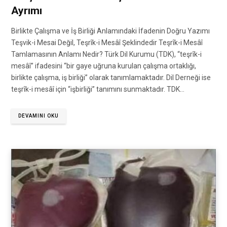
Ayrımı
Birlikte Çalışma ve İş Birliği Anlamındaki İfadenin Doğru Yazımı
Teşvik-i Mesai Değil, Teşrîk-i Mesâî Şeklindedir Teşrîk-i Mesâî
Tamlamasının Anlamı Nedir? Türk Dil Kurumu (TDK), “teşrîk-i
mesâî” ifadesini “bir gaye uğruna kurulan çalışma ortaklığı,
birlikte çalışma, iş birliği” olarak tanımlamaktadır. Dil Derneği ise
teşrîk-i mesâî için “işbirliği” tanımını sunmaktadır. TDK…
DEVAMINI OKU