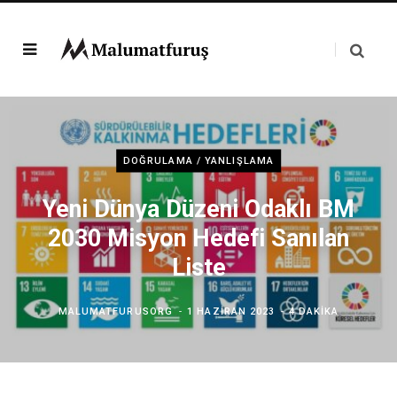
DOĞRULAMA / YANLIŞLAMA
Yeni Dünya Düzeni Odaklı BM
2030 Misyon Hedefi Sanılan
Liste
MALUMATFURUSORG
1 HAZIRAN 2023
4 DAKIKA