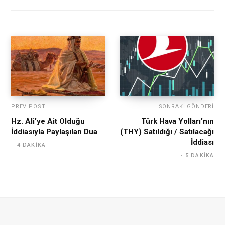
PREV POST
SONRAKI GÖNDERI
Hz. Ali’ye Ait Olduğu
Türk Hava Yolları’nın
İddiasıyla Paylaşılan Dua
(THY) Satıldığı / Satılacağı
İddiası
4 DAKIKA
5 DAKIKA