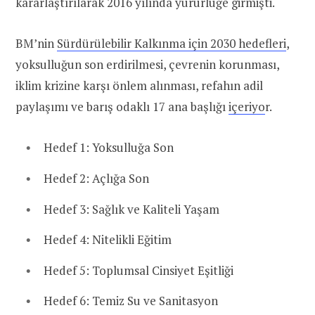
kararlaştırılarak 2016 yılında yürürlüğe girmişti.
BM’nin
Sürdürülebilir Kalkınma için 2030 hedefleri
,
yoksulluğun son erdirilmesi, çevrenin korunması,
iklim krizine karşı önlem alınması, refahın adil
paylaşımı ve barış odaklı 17 ana başlığı
içeriyo
r.
Hedef 1: Yoksulluğa Son
Hedef 2: Açlığa Son
Hedef 3: Sağlık ve Kaliteli Yaşam
Hedef 4: Nitelikli Eğitim
Hedef 5: Toplumsal Cinsiyet Eşitliği
Hedef 6: Temiz Su ve Sanitasyon