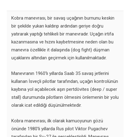
Kobra manevrası, bir savaş uçağının burnunu keskin
bir şekilde yukarı kaldırıp ardından geriye doğru
yatırarak yaptığı tehlikeli bir manevradır. Uçağın irtifa
kazanmasına ve hızını kaybetmesine neden olan bu
manevra özellikle it dalaşında (dog fight) düşman
uçaklarını altından geçirmek için kullanılmaktadır.
Manevranın 1960’lı yıllarda Saab 35 savaş jetlerini
kullanan İsveçli pilotlar tarafından, uçağın kontrolünün
kaybına yol açabilecek aşırı pertdövites (deep / super
stall) durumunda pilotların ölmesini önlemenin bir yolu
olarak icat edildiği düşünülmektedir.
Kobra manevrası, ilk olarak kamuoyunun gözü
önünde 1980’li yıllarda Rus pilot Viktor Pugachev
tarafından bir Su-27 ile gerçekleştirildi. Manevrayı