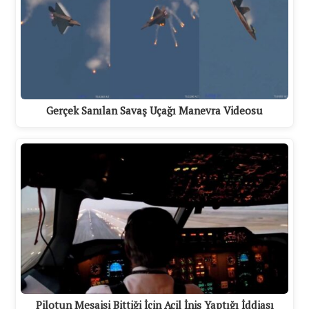
Gerçek Sanılan Savaş Uçağı Manevra Videosu
Pilotun Mesaisi Bittiği İçin Acil İniş Yaptığı İddiası