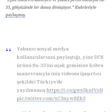
33, gökyüzünde bir dansa dönüşüyor.
” ifadeleriyle
paylaşmış
.
Yabancı sosyal medya
kullanıcılarının paylaştığı, yine DCS
ürünü Su-33’ün uçak gemisine kobra
manevrasıyla iniş videosu (şaşırtıcı
şekilde) Türkiye’de
yayılmamış.
https://t.co/gws5knIVzH
pic.twitter.com/xC3nyw8Zh3