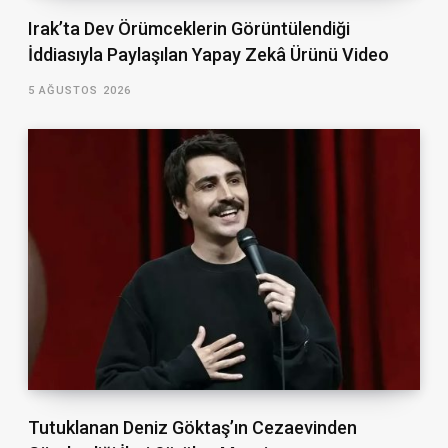
Irak’ta Dev Örümceklerin Görüntülendiği
İddiasıyla Paylaşılan Yapay Zekâ Ürünü Video
5 AĞUSTOS 2026
Tutuklanan Deniz Göktaş’ın Cezaevinden