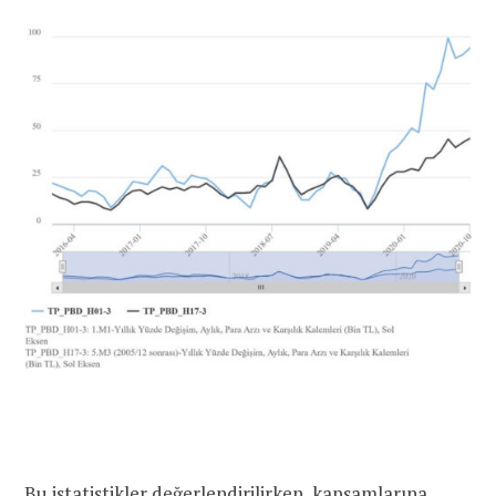
Bu istatistikler değerlendirilirken, kapsamlarına