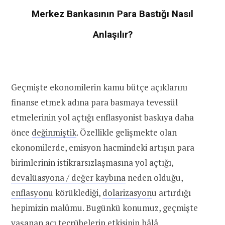
Merkez Bankasının Para Bastığı Nasıl
Anlaşılır?
Geçmişte ekonomilerin kamu bütçe açıklarını
finanse etmek adına para basmaya tevessül
etmelerinin yol açtığı enflasyonist baskıya daha
önce
değinmiştik
. Özellikle gelişmekte olan
ekonomilerde, emisyon hacmindeki artışın para
birimlerinin istikrarsızlaşmasına yol açtığı,
devalüasyona / değer kaybına
neden olduğu,
enflasyon
u körüklediği,
dolarizasyon
u artırdığı
hepimizin malûmu. Bugünkü konumuz, geçmişte
yaşanan acı tecrübelerin etkisinin hâlâ