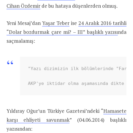
Cihan Özdemir
de bu hataya düşenlerden olmuş.
Yeni Mesaj’dan
Yaşar Teber
ise
24 Aralık 2016 tarihli
“Dolar bozdurmak çare mi? – III” başlıklı yazısı
nda
saçmalamış:
"Yazı dizimizin ilk bölümlerinde "Farkı
AKP'ye iktidar olma aşamasında dikte ed
Yıldıray Oğur’un Türkiye Gazetesi’ndeki “
Hamasete
karşı ehliyeti savunmak
” (04.06.2014) başlıklı
yazısından: