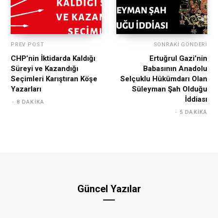
PREV POST
SONRAKI GÖNDERI
CHP’nin İktidarda Kaldığı
Ertuğrul Gazi’nin
Süreyi ve Kazandığı
Babasının Anadolu
Seçimleri Karıştıran Köşe
Selçuklu Hükümdarı Olan
Yazarları
Süleyman Şah Olduğu
İddiası
8 DAKIKA
5 DAKIKA
Güncel Yazılar