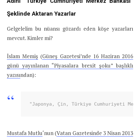
Adını “Türkiye Cumhuriyeti Merkez Bankası”
Şeklinde Aktaran Yazarlar
Gelgelelim bu nüansı gözardı eden köşe yazarları
mevcut. Kimler mi?
İslam Memiş
(
Güneş Gazetesi’nde 16 Haziran 2016
günü yayınlanan “Piyasalara brexit şoku” başlıklı
yazısı
ndan):
"Japonya, Çin, Türkiye Cumhuriyeti Merk
Mustafa Mutlu
‘nun (
Vatan Gazetesinde 3 Nisan 2013