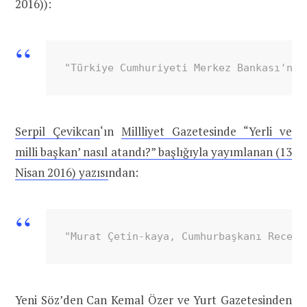
2016)):
"Türkiye Cumhuriyeti Merkez Bankası'nın
Serpil Çevikcan
‘ın
Millliyet Gazetesinde “Yerli ve
milli başkan’ nasıl atandı?” başlığıyla yayımlanan (13
Nisan 2016) yazısı
ndan:
"Murat Çetin-kaya, Cumhurbaşkanı Recep 
Yeni Söz’den
Can Kemal Özer
ve Yurt Gazetesinden