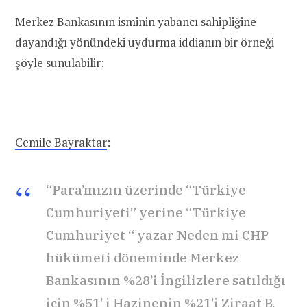
Merkez Bankasının isminin yabancı sahipliğine
dayandığı yönündeki uydurma iddianın bir örneği
şöyle sunulabilir:
Cemile Bayraktar
:
“Para’mızın üzerinde “Türkiye
Cumhuriyeti” yerine “Türkiye
Cumhuriyet “ yazar Neden mi CHP
hükümeti döneminde Merkez
Bankasının %28’i İngilizlere satıldığı
için %51’ i Hazinenin %21’i Ziraat B.