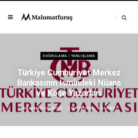
DOĞRULAMA / YANLIŞLAMA
Türkiye Cumhuriyet Merkez
Bankasının İsmindeki Nüans
ve Köşe Yazarları
MALUMATFURUSORG
2 MAYIS 2018
5 DAKIKA