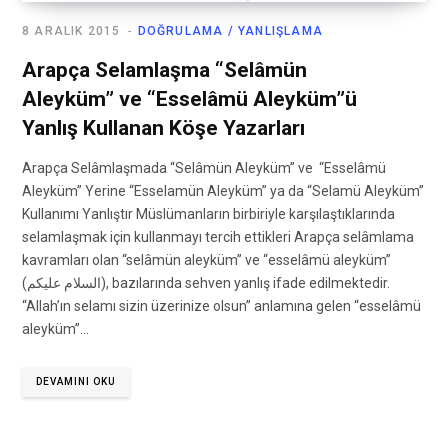
8 ARALIK 2015
DOĞRULAMA / YANLIŞLAMA
Arapça Selamlaşma “Selâmün
Aleyküm” ve “Esselâmü Aleyküm”ü
Yanlış Kullanan Köşe Yazarları
Arapça Selâmlaşmada “Selâmün Aleyküm” ve “Esselâmü
Aleyküm” Yerine “Esselamün Aleyküm” ya da “Selamü Aleyküm”
Kullanımı Yanlıştır Müslümanların birbiriyle karşılaştıklarında
selamlaşmak için kullanmayı tercih ettikleri Arapça selâmlama
kavramları olan “selâmün aleyküm” ve “esselâmü aleyküm”
(السلام عليكم), bazılarında sehven yanlış ifade edilmektedir.
“Allah’ın selamı sizin üzerinize olsun” anlamına gelen “esselâmü
aleyküm”…
DEVAMINI OKU