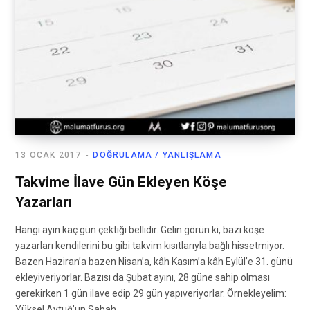
13 OCAK 2017
DOĞRULAMA / YANLIŞLAMA
Takvime İlave Gün Ekleyen Köşe
Yazarları
Hangi ayın kaç gün çektiği bellidir. Gelin görün ki, bazı köşe
yazarları kendilerini bu gibi takvim kısıtlarıyla bağlı hissetmiyor.
Bazen Haziran’a bazen Nisan’a, kâh Kasım’a kâh Eylül’e 31. günü
ekleyiveriyorlar. Bazısı da Şubat ayını, 28 güne sahip olması
gerekirken 1 gün ilave edip 29 gün yapıveriyorlar. Örnekleyelim:
Yüksel Aytuğ’un Sabah…