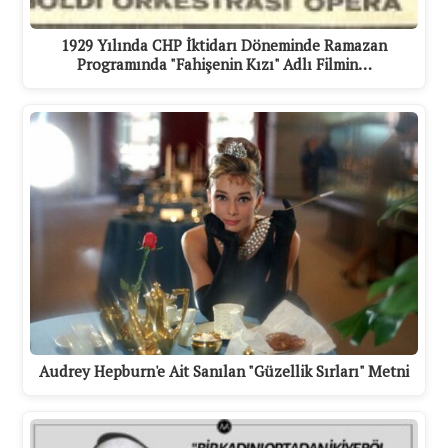
1929 Yılında CHP İktidarı Döneminde Ramazan
Programında "Fahişenin Kızı" Adlı Filmin…
Audrey Hepburn'e Ait Sanılan "Güzellik Sırları" Metni