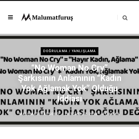
DOĞRULAMA / YANLIŞLAMA
“No Woman No Cry”
Şarkısının Anlamının “Kadın
Yok Ağlamak Yok” Olduğu
İddiası
MALUMATFURUSORG
28 TEMMUZ 2018
4 DAKIKA