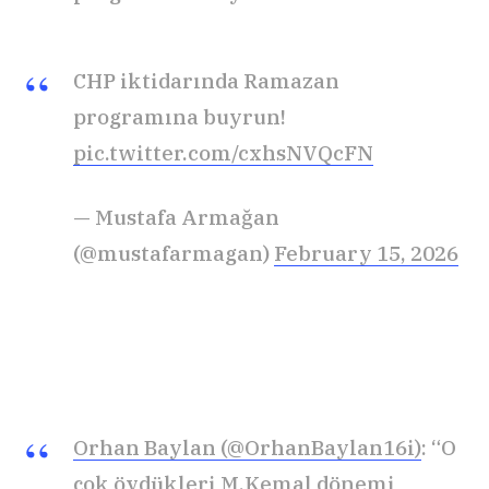
CHP iktidarında Ramazan
programına buyrun!
pic.twitter.com/cxhsNVQcFN
— Mustafa Armağan
(@mustafarmagan)
February 15, 2026
Orhan Baylan (@OrhanBaylan16i)
: “O
çok övdükleri M.Kemal dönemi