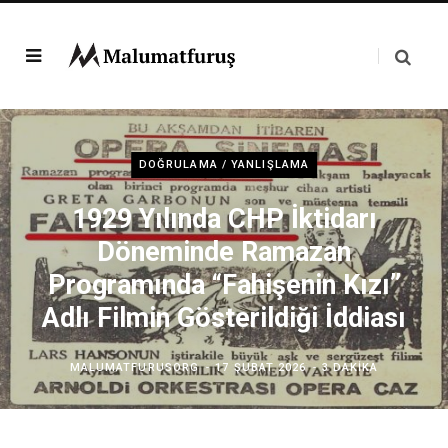
DOĞRULAMA / YANLIŞLAMA
1929 Yılında CHP İktidarı
Döneminde Ramazan
Programında “Fahişenin Kızı”
Adlı Filmin Gösterildiği İddiası
MALUMATFURUSORG
17 ŞUBAT 2026
3 DAKIKA