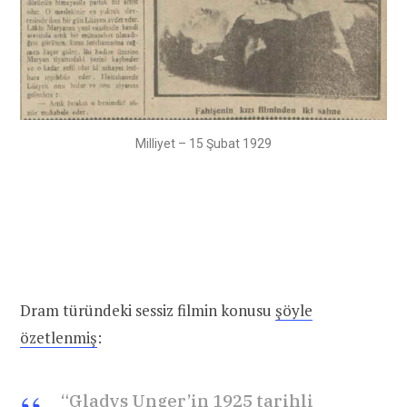
Milliyet – 15 Şubat 1929
Dram türündeki sessiz filmin konusu
şöyle
özetlenmiş
:
“Gladys Unger’in 1925 tarihli