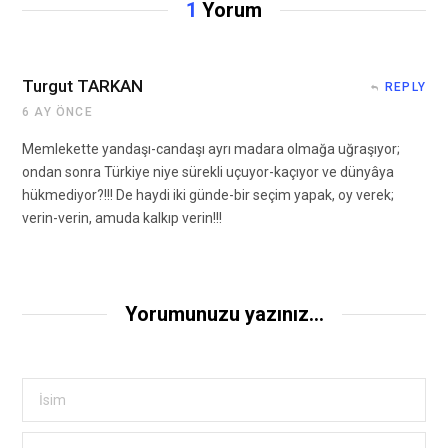
1
Yorum
Turgut TARKAN
REPLY
6 AY ÖNCE
Memlekette yandaşı-candaşı ayrı madara olmağa uğraşıyor;
ondan sonra Türkiye niye sürekli uçuyor-kaçıyor ve dünyâya
hükmediyor?!!! De haydi iki günde-bir seçim yapak, oy verek;
verin-verin, amuda kalkıp verin!!!
Yorumunuzu yazınız...