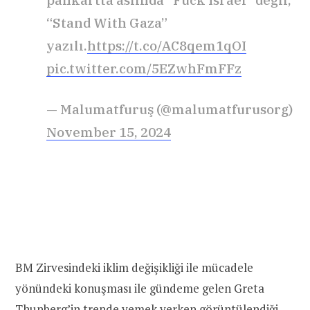
“Stand With Gaza”
yazılı.
https://t.co/AC8qem1qOI
pic.twitter.com/5EZwhFmFFz
— Malumatfuruş (@malumatfurusorg)
November 15, 2024
BM Zirvesindeki iklim değişikliği ile mücadele
yönündeki konuşması ile gündeme gelen Greta
Thunberg’in trende yemek yerken görüntülendiği