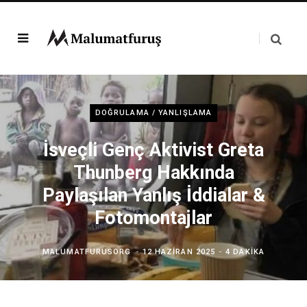
DOĞRULAMA / YANLIŞLAMA
İsveçli Genç Aktivist Greta
Thunberg Hakkında
Paylaşılan Yanlış İddialar &
Fotomontajlar
MALUMATFURUSORG
12 HAZIRAN 2025
4 DAKIKA