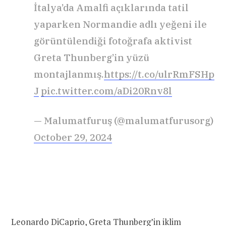
İtalya’da Amalfi açıklarında tatil
yaparken Normandie adlı yeğeni ile
görüntülendiği fotoğrafa aktivist
Greta Thunberg’in yüzü
montajlanmış.
https://t.co/ulrRmFSHp
J
pic.twitter.com/aDi20Rnv8l
— Malumatfuruş (@malumatfurusorg)
October 29, 2024
Leonardo DiCaprio, Greta Thunberg’in iklim