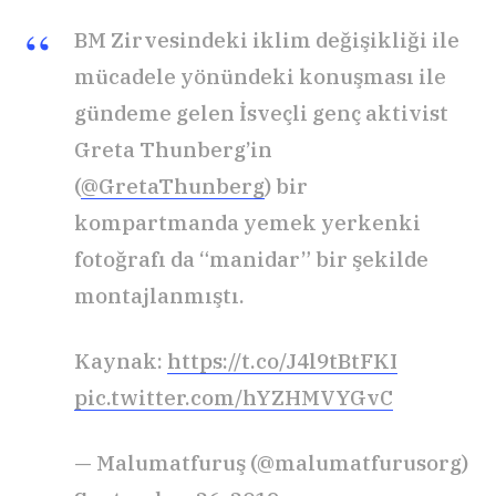
BM Zirvesindeki iklim değişikliği ile
mücadele yönündeki konuşması ile
gündeme gelen İsveçli genç aktivist
Greta Thunberg’in
(
@GretaThunberg
) bir
kompartmanda yemek yerkenki
fotoğrafı da “manidar” bir şekilde
montajlanmıştı.
Kaynak:
https://t.co/J4l9tBtFKI
pic.twitter.com/hYZHMVYGvC
— Malumatfuruş (@malumatfurusorg)