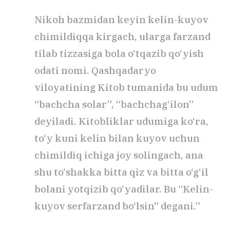
Nikoh bazmidan keyin kelin-kuyov
chimildiqqa kirgach, ularga farzand
tilab tizzasiga bola o‘tqazib qo‘yish
odati nomi. Qashqadaryo
viloyatining Kitob tumanida bu udum
“bachcha solar”, “bachchag‘ilon”
deyiladi. Kitobliklar udumiga ko‘ra,
to‘y kuni kelin bilan kuyov uchun
chimildiq ichiga joy solingach, ana
shu to‘shakka bitta qiz va bitta o‘g‘il
bolani yotqizib qo‘yadilar. Bu “Kelin-
kuyov serfarzand bo‘lsin” degani.”