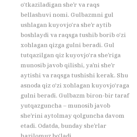
o‘tkaziladigan she’r va raqs
bellashuvi nomi. Gulbazmni gul
ushlagan kuyovjo‘ra she’r aytib
boshlaydi va raqsga tushib borib o‘zi
xohlagan qizga gulni beradi. Gul
tutqazilgan qiz kuyovjo‘ra she’riga
munosib javob qilishi, ya’ni she’r
aytishi va raqsga tushishi kerak. Shu
asnoda qiz o‘zi xohlagan kuyovjo‘raga
gulni beradi. Gulbazm biron-bir taraf
yutqazguncha – munosib javob
she’rini aytolmay qolguncha davom
etadi. Odatda, bunday she’rlar
hazilomuz bo‘ladi.