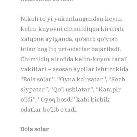
Nikoh to‘yi yakunlangandan keyin
kelin-kuyovni chimildiqqa kiritish,
xalqona aytganda, qo‘shib qo‘yish
bilan bog‘liq urf-odatlar bajariladi.
Chimildiq atrofida kelin-kuyov taraf
vakillari – asosan ayollar ishtirokida
“Bola solar”, “Oyna ko‘rsatar”, “Soch
siypatar”, “Qo‘l ushlatar”, “Kampir
o‘ldi”, “Oyoq bosdi” kabi kichik
odatlar bo‘lib o‘tadi.
Bola solar