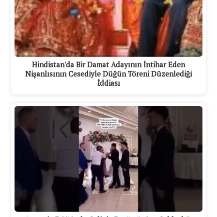
Hindistan'da Bir Damat Adayının İntihar Eden
Nişanlısının Cesediyle Düğün Töreni Düzenlediği
İddiası