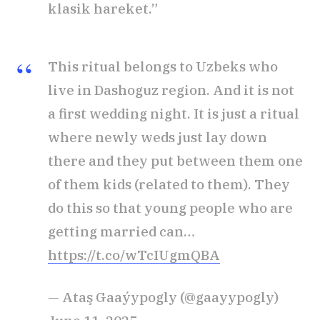
klasik hareket.”
This ritual belongs to Uzbeks who
live in Dashoguz region. And it is not
a first wedding night. It is just a ritual
where newly weds just lay down
there and they put between them one
of them kids (related to them). They
do this so that young people who are
getting married can…
https://t.co/wTcIUgmQBA
— Ataş Gaaýypogly (@gaayypogly)