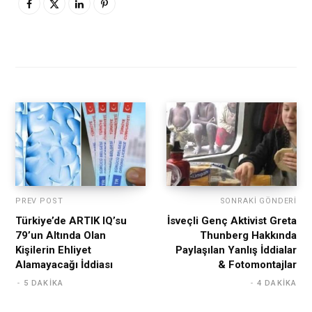
PREV POST
SONRAKI GÖNDERI
Türkiye’de ARTIK IQ’su
İsveçli Genç Aktivist Greta
79’un Altında Olan
Thunberg Hakkında
Kişilerin Ehliyet
Paylaşılan Yanlış İddialar
Alamayacağı İddiası
& Fotomontajlar
5 DAKIKA
4 DAKIKA