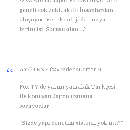
% 93 Ateist. Japonya’daki İnsanların
geneli çok zeki, akıllı İnsanlardan
oluşuyor. Ve teknoloji de Dünya
birincisi. Sorusu olan …”
AY♡TEN ~ (@VindensDotter1)
:
Fox TV de yarım yamalak Türkçesi
ile konuşan Japon uzmana
soruyorlar;
“Sizde yapı denetim sistemi yok mu?”