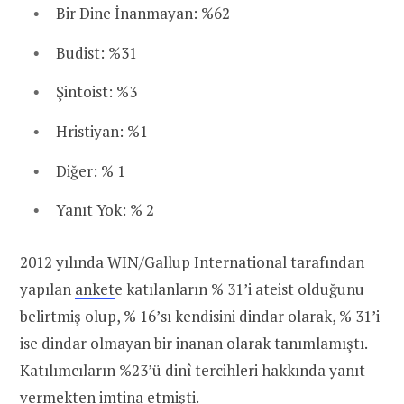
Bir Dine İnanmayan: %62
Budist: %31
Şintoist: %3
Hristiyan: %1
Diğer: % 1
Yanıt Yok: % 2
2012 yılında WIN/Gallup International tarafından
yapılan
anket
e katılanların % 31’i ateist olduğunu
belirtmiş olup, % 16’sı kendisini dindar olarak, % 31’i
ise dindar olmayan bir inanan olarak tanımlamıştı.
Katılımcıların %23’ü dinî tercihleri hakkında yanıt
vermekten imtina etmişti.