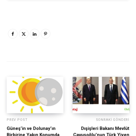
PREV POST
SONRAKI GÖNDERI
Güneş’in ve Dolunay’ın
Dışişleri Bakanı Mevlüt
Birbirine Yakın Konumda
Çavuşoğlu’nun Türk Yiyen