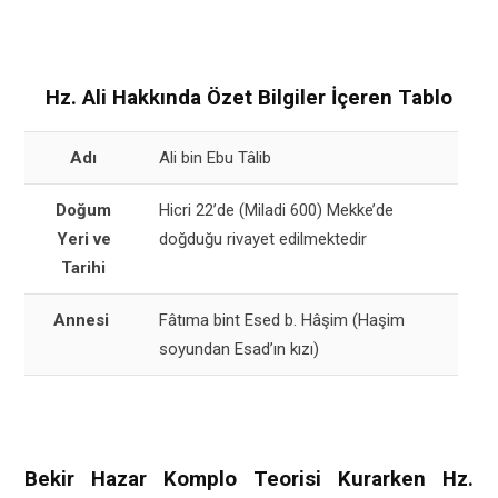
Hz. Ali Hakkında Özet Bilgiler İçeren Tablo
Adı
Ali bin Ebu Tâlib
Doğum
Hicri 22’de (Miladi 600) Mekke’de
Yeri ve
doğduğu rivayet edilmektedir
Tarihi
Annesi
Fâtıma bint Esed b. Hâşim (Haşim
soyundan Esad’ın kızı)
Babası
(Hz. Peygamber’in amcası) Ebû Tâlib
İlk Eşi
(Hz. Peygamber’in kızı) Fatıma’tüz
Bekir Hazar Komplo Teorisi Kurarken Hz.
Zehra