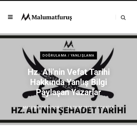
DOĞRULAMA / YANLIŞLAMA
Hz. Ali’nin Vefat Tarihi
Hakkında Yanlış Bilgi
Paylaşan Yazarlar
MALUMATFURUSORG
24 EKIM 2015
3 DAKIKA