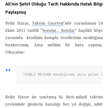
Ali’nin Şehit Olduğu Tarih Hakkında Hatalı Bilgi
Çocukları
Hasan, Hüseyin, Muhsin, Ümmü
Paylaşmış
Gülsüm, Zeynep, Rukiye
Bekir Hazar,
Takvim Gazetesi
‘nde yayımlanan 24
Halifelik
24 Haziran 656 – 24 Ocak 661
Ekim 2015 tarihli “
Sorular… Sorular
” başlıklı köşe
Süreci
yazısında kendinin komplo teorilerinin sıcaklığına
Şehadet
21 Ramazan 40 (28 Ocak 661) – Kufe
bırakıvermiş. Ama mühim bir hata yapmış.
Yeri ve
Okuyalım:
Tarihi
Vefat
Muaviye döneminde İbni Mülcem
Sebebi
tarafından zehirli hançerle şehit
"KANLI MEYDAN dendiğinde akla gelen ilk
edilmiştir
Türbesinin
Irak’ın Necef kentinde
Bekir Hazar ise unutmuş ki, hicri-miladi takvim
Yeri
çevirisinde günlerin karşılığı her yıl değişir, sabit