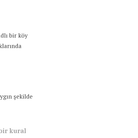
lı bir köy
klarında
ygın şekilde
bir kural