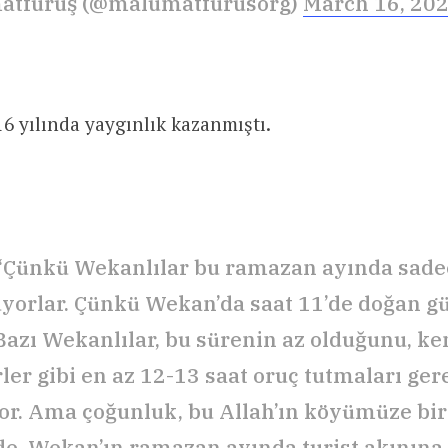
atfuruş (@malumatfurusorg)
March 16, 20
16 yılında yaygınlık kazanmıştı.
 “Çünkü Wekanlılar bu ramazan ayında sadec
uyorlar. Çünkü Wekan’da saat 11’de doğan gü
 Bazı Wekanlılar, bu sürenin az olduğunu, ke
ler gibi en az 12-13 saat oruç tutmaları ger
r. Ama çoğunluk, bu Allah’ın köyümüze bir 
e. Wekan’ın ramazan ayında turist akınına