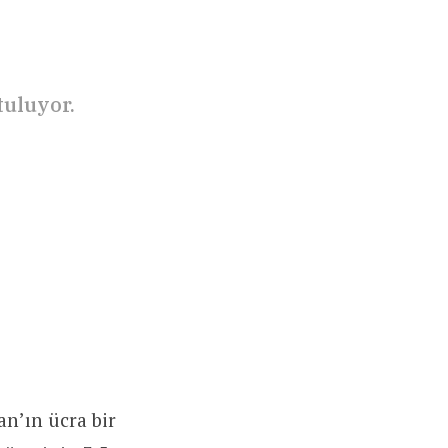
uluyor.
n’ın ücra bir