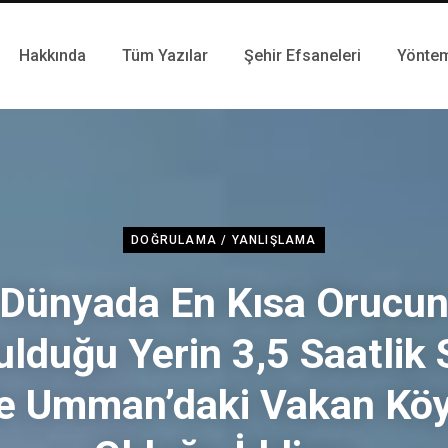
Hakkında
Tüm Yazılar
Şehir Efsaneleri
Yönte
DOĞRULAMA / YANLIŞLAMA
Dünyada En Kısa Orucu
ulduğu Yerin 3,5 Saatlik 
le Umman’daki Vakan Kö