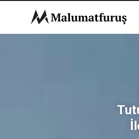
Tut
İ