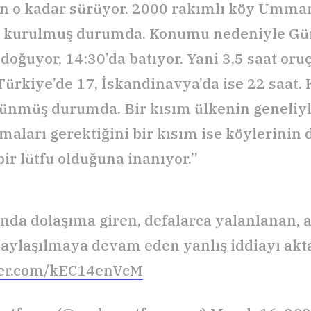
ün o kadar sürüyor. 2000 rakımlı köy Umman
a kurulmuş durumda. Konumu nedeniyle Gü
doğuyor, 14:30’da batıyor. Yani 3,5 saat oruç
Türkiye’de 17, İskandinavya’da ise 22 saat. 
lünmüş durumda. Bir kısım ülkenin geneliyl
pmaları gerektiğini bir kısım ise köylerini
bir lütfu olduğuna inanıyor.”
ında dolaşıma giren, defalarca yalanlanan,
paylaşılmaya devam eden yanlış iddiayı akta
tter.com/kEC14enVcM