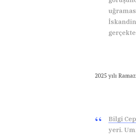
uğraması
İskandin
gerçekten
2025 yılı Rama
Bilgi Ce
yeri. Um