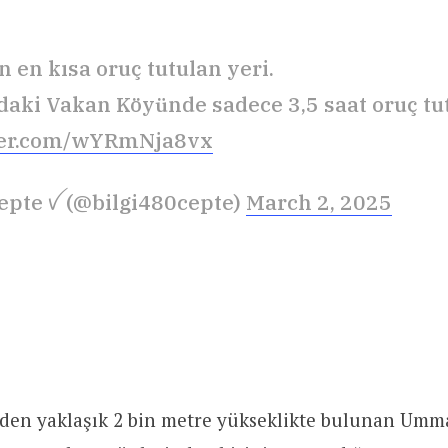
 en kısa oruç tutulan yeri.
ki Vakan Köyünde sadece 3,5 saat oruç tut
tter.com/wYRmNja8vx
Cepte ꪜ (@bilgi480cepte)
March 2, 2025
nden yaklaşık 2 bin metre yükseklikte bulunan Umma