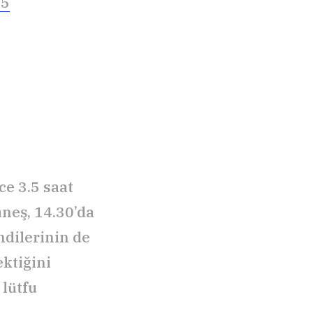
25
e 3.5 saat
neş, 14.30’da
ndilerinin de
ektiğini
lütfu