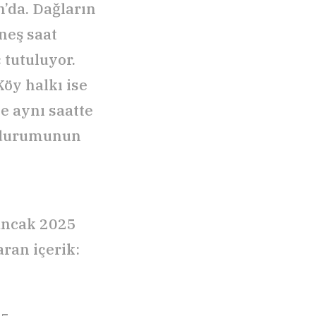
’da. Dağların
neş saat
 tutuluyor.
Köy halkı ise
e aynı saatte
n durumunun
 ancak 2025
ran içerik: