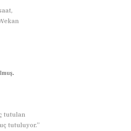
saat,
n Wekan
ulmuş.
ç tutulan
ç tutuluyor.”