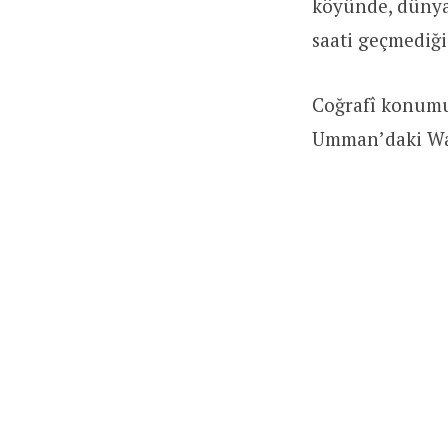
köyünde, dünyan
saati geçmediği
Coğrafî konumu
Umman’daki Wak