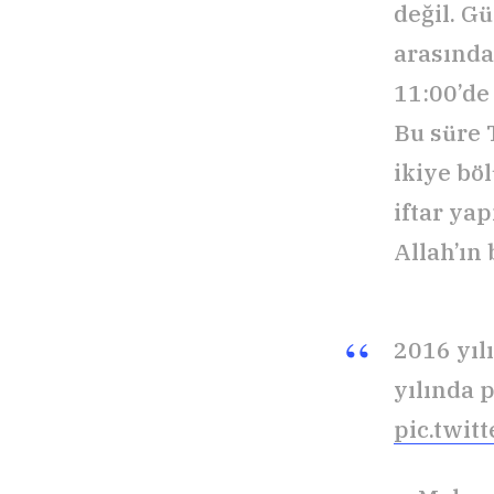
değil. G
arasınd
11:00’de 
Bu süre 
ikiye bö
iftar ya
Allah’ın 
2016 yıl
yılında 
pic.twi