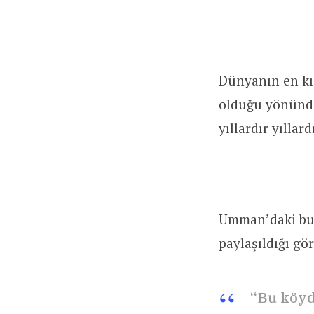
Dünyanın en kı
olduğu yönünde
yıllardır yıllard
Umman’daki bu 
paylaşıldığı gö
“Bu köyd