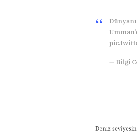
Dünyanın
Umman’da
pic.twi
— Bilgi 
Deniz seviyesi