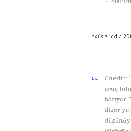
— Malum
Asılsız iddia 20
Onedio
:
oruç tut
batıyor.
diğer yer
düşünüyo
görüşünd