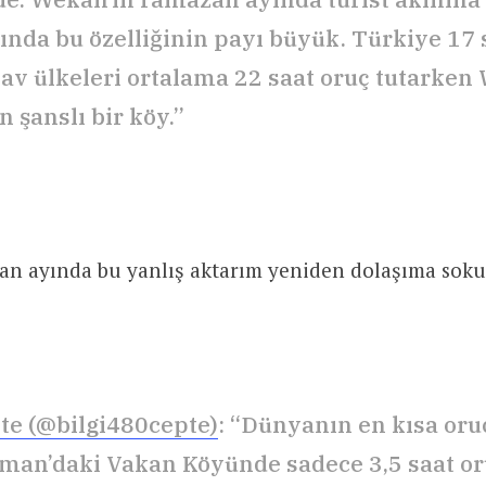
nda bu özelliğinin payı büyük. Türkiye 17 
av ülkeleri ortalama 22 saat oruç tutarke
 şanslı bir köy.”
zan ayında bu yanlış aktarım yeniden dolaşıma sok
pte (@bilgi480cepte)
: “Dünyanın en kısa oru
man’daki Vakan Köyünde sadece 3,5 saat oru