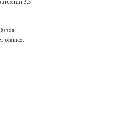
süresinin 3,5
ığında
r olamaz.