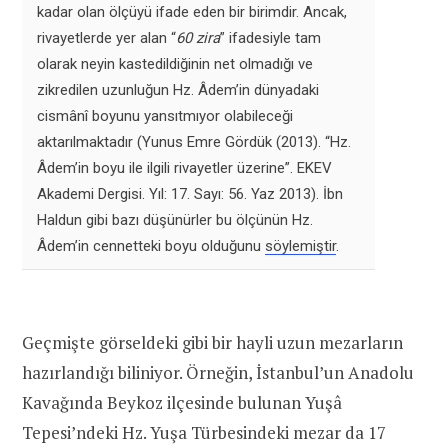
kadar olan ölçüyü ifade eden bir birimdir. Ancak,
rivayetlerde yer alan “
60 zira
” ifadesiyle tam
olarak neyin kastedildiğinin net olmadığı ve
zikredilen uzunluğun Hz. Âdem’in dünyadaki
cismânî boyunu yansıtmıyor olabileceği
aktarılmaktadır (Yunus Emre Gördük (2013). “Hz.
Âdem’in boyu ile ilgili rivayetler üzerine”. EKEV
Akademi Dergisi. Yıl: 17. Sayı: 56. Yaz 2013). İbn
Haldun gibi bazı düşünürler bu ölçünün Hz.
Âdem’in cennetteki boyu olduğunu
söylemiştir
.
Geçmişte görseldeki gibi bir hayli uzun mezarların
hazırlandığı biliniyor. Örneğin, İstanbul’un Anadolu
Kavağında Beykoz ilçesinde bulunan Yuşâ
Tepesi’ndeki Hz. Yuşa Türbesindeki mezar da 17