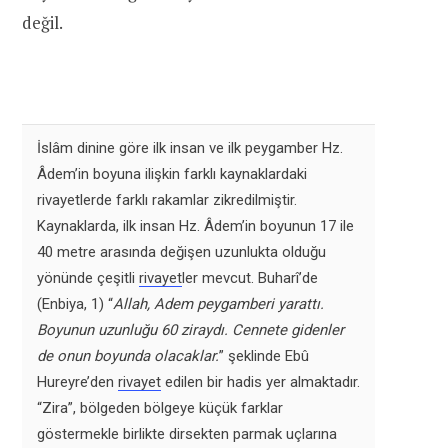
değil.
İslâm dinine göre ilk insan ve ilk peygamber Hz.
Âdem’in boyuna ilişkin farklı kaynaklardaki
rivayetlerde farklı rakamlar zikredilmiştir.
Kaynaklarda, ilk insan Hz. Âdem’in boyunun 17 ile
40 metre arasında değişen uzunlukta olduğu
yönünde çeşitli
rivayet
ler mevcut. Buharî’de
(Enbiya, 1) “
Allah, Adem peygamberi yarattı.
Boyunun uzunluğu 60 ziraydı. Cennete gidenler
de onun boyunda olacaklar.
” şeklinde Ebû
Hureyre’den
rivayet
edilen bir hadis yer almaktadır.
“Zira”, bölgeden bölgeye küçük farklar
göstermekle birlikte dirsekten parmak uçlarına