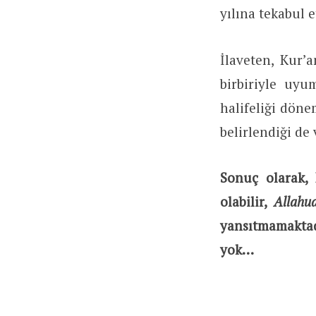
yılına tekabul 
İlaveten, Kur’a
birbiriyle uyu
halifeliği döne
belirlendiği de
Sonuç olarak, 
olabilir,
Allah
yansıtmamaktad
yok…