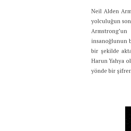
Neil Alden Arm
yolculuğun son
Armstrong’un
insanoğlunun bu
bir şekilde ak
Harun Yahya ol
yönde bir şifre