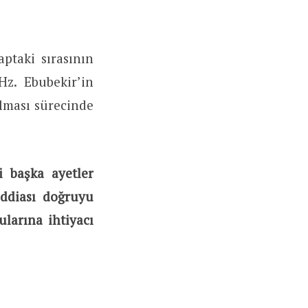
aptaki sırasının
Hz. Ebubekir’in
ılması sürecinde
i başka ayetler
iddiası doğruyu
larına ihtiyacı