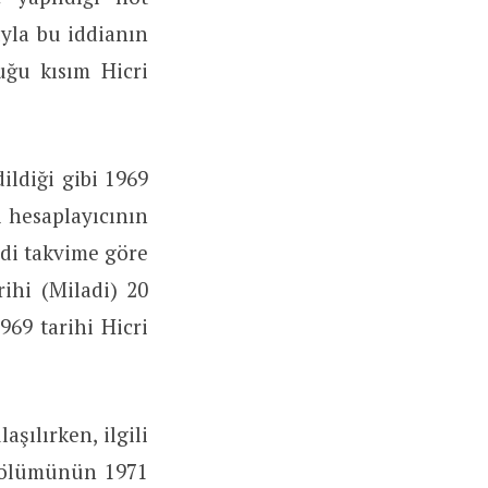
ıyla bu iddianın
uğu kısım Hicri
ildiği gibi 1969
i hesaplayıcının
adi takvime göre
rihi (Miladi) 20
69 tarihi Hicri
şılırken, ilgili
n bölümünün 1971