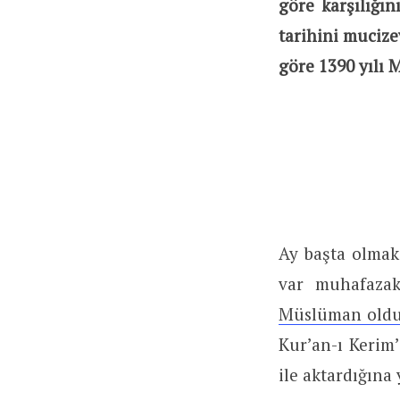
göre karşılığı
tarihini mucize
göre 1390 yılı 
Ay başta olmak 
var muhafaza
Müslüman old
Kur’an-ı Kerim’
ile aktardığına