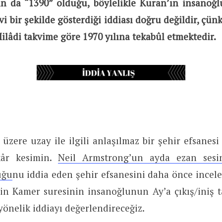
nın da “1390” olduğu, böylelikle Kuran’ın insanoğl
vi bir şekilde gösterdiği iddiası doğru değildir, çün
Milâdi takvime göre 1970 yılına tekabûl etmektedir.
üzere uzay ile ilgili anlaşılmaz bir şehir efsanesi
kâr kesimin.
Neil Armstrong’un ayda ezan ses
uğu
nu iddia eden şehir efsanesini daha önce incele
in Kamer suresinin insanoğlunun Ay’a çıkış/iniş ta
 yönelik iddiayı değerlendireceğiz.