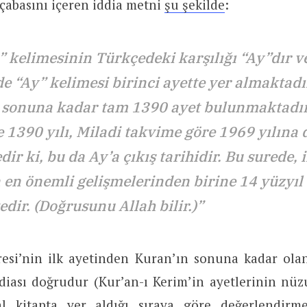
çabasını içeren iddia metni
şu şekilde
:
 kelimesinin Türkçedeki karşılığı “Ay”dır 
e “Ay” kelimesi birinci ayette yer almaktadı
 sonuna kadar tam 1390 ayet bulunmaktadır
 1390 yılı, Miladi takvime göre 1969 yılına
ir ki, bu da Ay’a çıkış tarihidir. Bu surede, 
 en önemli gelişmelerinden birine 14 yüzyıl 
dir. (Doğrusunu Allah bilir.)”
esi’nin ilk ayetinden Kuran’ın sonuna kadar olan
diası doğrudur (Kur’an-ı Kerim’in ayetlerinin nüzu
al kitapta yer aldığı sıraya göre değerlendirme