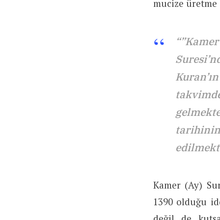
mucize üretme 
“”Kamer”
Suresi’nd
Kuran’ın
takvimde
gelmekted
tarihinin
edilmekte
Kamer (Ay) Sur
1390 olduğu id
değil de kuts