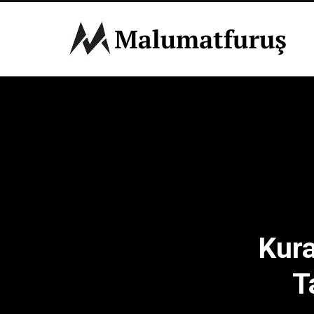
Kura
T