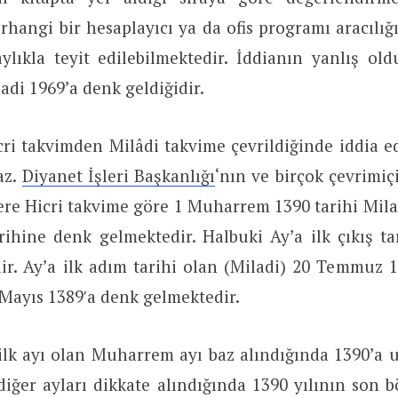
erhangi bir hesaplayıcı ya da ofis programı aracılığ
ylıkla teyit edilebilmektedir. İddianın yanlış old
ladi 1969’a denk geldiğidir.
cri takvimden Milâdi takvime çevrildiğinde iddia ed
az.
Diyanet İşleri Başkanlığı
‘nın ve birçok çevrimiç
ere Hicri takvime göre 1 Muharrem 1390 tarihi Mil
ihine denk gelmektedir. Halbuki Ay’a ilk çıkış ta
r. Ay’a ilk adım tarihi olan (Miladi) 20 Temmuz 19
Mayıs 1389′a denk gelmektedir.
ilk ayı olan Muharrem ayı baz alındığında 1390’a ula
 diğer ayları dikkate alındığında 1390 yılının so