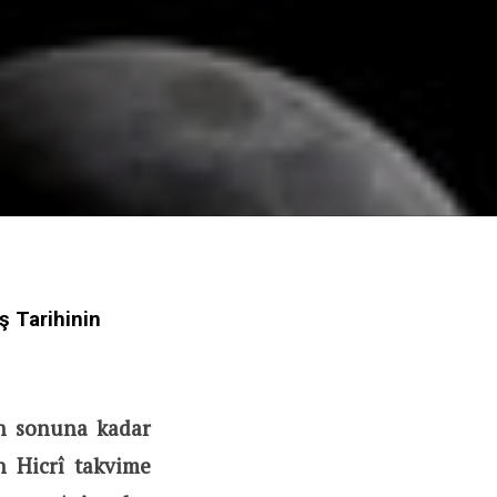
ş Tarihinin
ın sonuna kadar
in Hicrî takvime