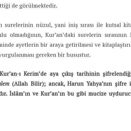
ettiği de görülmektedir.
n surelerinin nüzul, yani iniş sırası ile kutsal kit
mlu olmadığının, Kur’an’daki surelerin sırasının 
minde ayetlerin bir araya getirilmesi ve kitaplaştır
 vurgulanması gereken bir husustur.
Kur’an-ı Kerim’de aya çıkış tarihinin şifrelendiğ
ualem
(Allah Bilir); ancak, Harun Yahya’nın şifre 
ır. İslâm’ın ve Kur’an’ın bu gibi mucize uydurucu