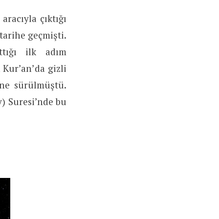
racıyla çıktığı
arihe geçmişti.
tığı ilk adım
 Kur’an’da gizli
e sürülmüştü.
) Suresi’nde bu