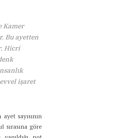
ve Kamer
r. Bu ayetten
. Hicri
 denk
insanlık
evvel işaret
 ayet sayısının
l sırasına göre
 yapıldığı not