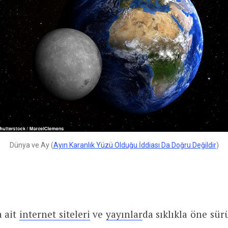
Dünya ve Ay (
Ayın Karanlık Yüzü Olduğu İddiası Da Doğru Değildir
)
 ait
internet siteleri
ve
yayınlar
da sıklıkla öne sü