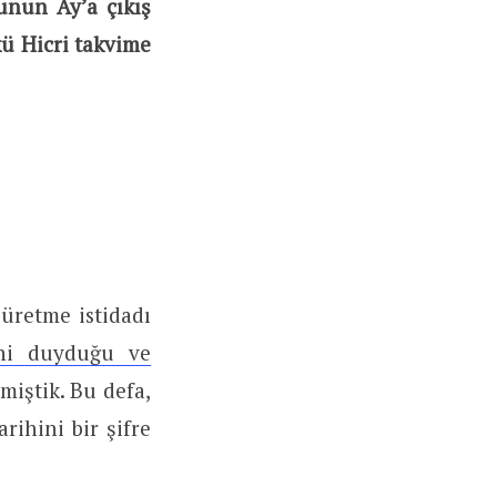
unun Ay’a çıkış
kü Hicri takvime
 üretme istidadı
ini duyduğu ve
miştik. Bu defa,
rihini bir şifre