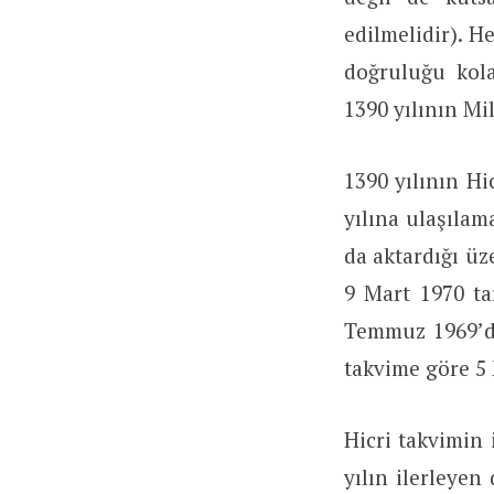
edilmelidir). H
doğruluğu kola
1390 yılının Mi
1390 yılının Hi
yılına ulaşılam
da aktardığı üz
9 Mart 1970 tar
Temmuz 1969’di
takvime göre 5 
Hicri takvimin 
yılın ilerleyen