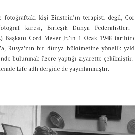
 fotoğraftaki kişi Einstein’ın terapisti değil,
Cor
toğraf karesi, Birleşik Dünya Federalistleri
nc.) Başkanı Cord Meyer Jr.’ın 1 Ocak 1948 tarihin
n’a, Rusya’nın bir dünya hükümetine yönelik yak
şinde bulunmak üzere yaptığı ziyarette
çekilmiştir
.
emde Life adlı dergide de
yayınlanmıştır
.