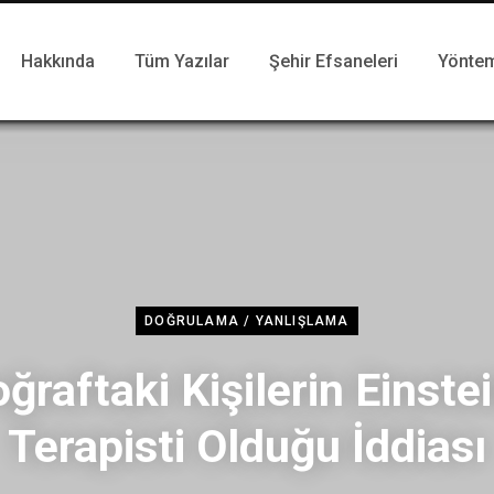
Hakkında
Tüm Yazılar
Şehir Efsaneleri
Yönte
DOĞRULAMA / YANLIŞLAMA
ğraftaki Kişilerin Einste
Terapisti Olduğu İddiası