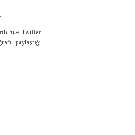
ar
rihinde Twitter
oğrafı
paylaştığı