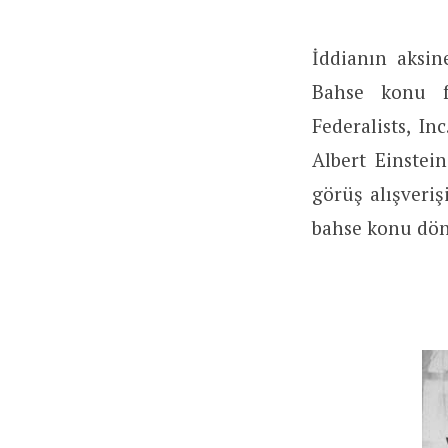
İddianın aksine
Bahse konu fo
Federalists, I
Albert Einstei
görüş alışveri
bahse konu dön