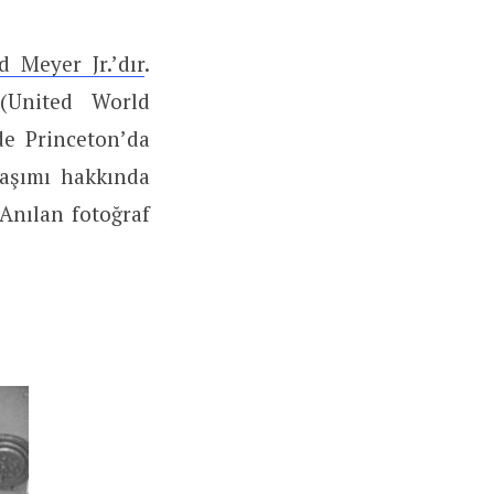
d Meyer Jr.’dır
.
 (United World
de Princeton’da
laşımı hakkında
 Anılan fotoğraf