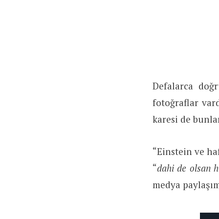
Defalarca doğr
fotoğraflar vard
karesi de bunla
“Einstein ve ha
“
dahi de olsan 
medya paylaşım