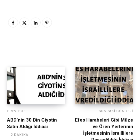
PREV POST
SONRAKI GÖNDERI
ABD’nin 30 Bin Giyotin
Efes Harabeleri Gibi Müze
Satın Aldığı İddiası
ve Ören Yerlerinin
İşletmesinin İsraillilere
2 DAKIKA
Devredildiği İddiası