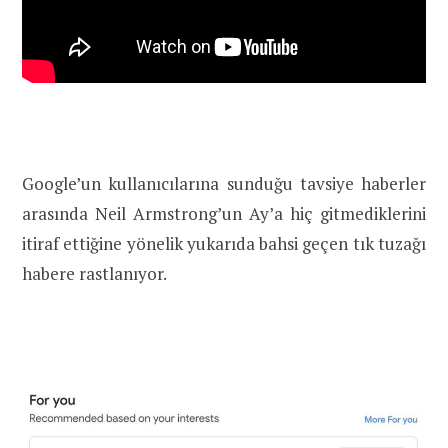
Google’un kullanıcılarına sunduğu tavsiye haberler
arasında Neil Armstrong’un Ay’a hiç gitmediklerini
itiraf ettiğine yönelik yukarıda bahsi geçen tık tuzağı
habere rastlanıyor.