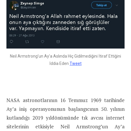
Neil Armstrong’un Ay’a Aslında Hiç Gidilmediğini İtiraf Ettiğini
İddia Eden
Tweet
NASA astronotlarının 16 Temmuz 1969 tarihinde
Ay’a iniş operasyonunun başlangıcının 50. yılının
kutlandığı 2019 yıldönümünde tık avcısı internet
sitelerinin etkisiyle Neil Armstrong’un Ay’a