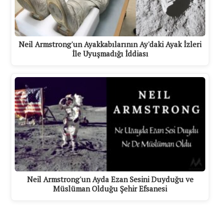
Neil Armstrong'un Ayakkabılarının Ay'daki Ayak İzleri
İle Uyuşmadığı İddiası
Neil Armstrong'un Ayda Ezan Sesini Duyduğu ve
Müslüman Olduğu Şehir Efsanesi