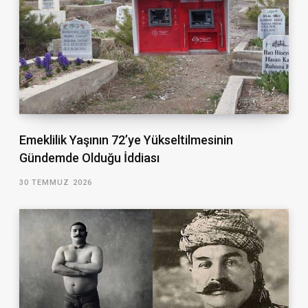
Emeklilik Yaşının 72’ye Yükseltilmesinin
Gündemde Olduğu İddiası
30 TEMMUZ 2026