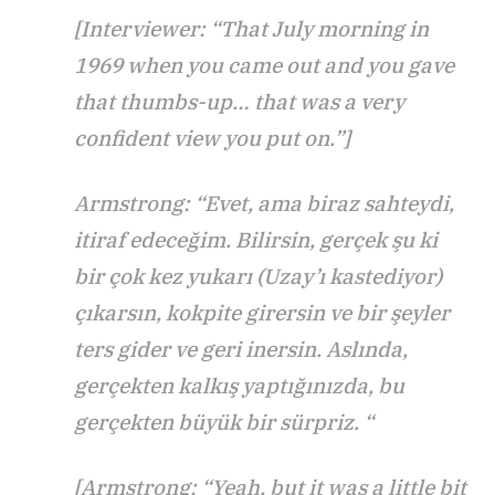
[Interviewer: “That July morning in
1969 when you came out and you gave
that thumbs-up… that was a very
confident view you put on.”]
Armstrong: “Evet, ama biraz sahteydi,
itiraf edeceğim. Bilirsin, gerçek şu ki
bir çok kez yukarı (Uzay’ı kastediyor)
çıkarsın, kokpite girersin ve bir şeyler
ters gider ve geri inersin. Aslında,
gerçekten kalkış yaptığınızda, bu
gerçekten büyük bir sürpriz. “
[Armstrong: “Yeah, but it was a little bit