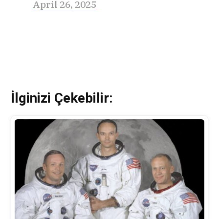
April 26, 2025
İlginizi Çekebilir: