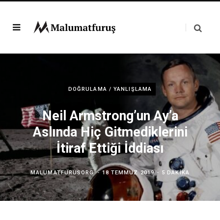
DOĞRULAMA / YANLIŞLAMA
Neil Armstrong’un Ay’a
Aslında Hiç Gitmediklerini
İtiraf Ettiği İddiası
MALUMATFURUSORG
18 TEMMUZ 2019
5 DAKIKA