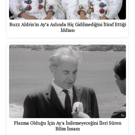
Buzz Aldrin'in Ay’a Aslında Hiç Gidilmediğini İtiraf Ettiği
İddiası
Plazma Olduğu İçin Ay'a İnilemeyeceğini İleri Süren
Bilim İnsanı