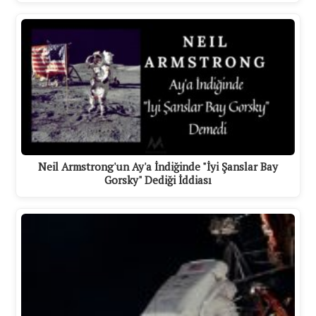
Neil Armstrong'un Ay'a İndiğinde "İyi Şanslar Bay
Gorsky" Dediği İddiası