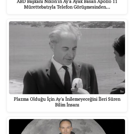
ABD Başkanı Nixon'ın Ay'a Ayak Basan Apollo 11
Mürettebatıyla Telefon Görüşmesinden…
Plazma Olduğu İçin Ay'a İnilemeyeceğini İleri Süren
Bilim İnsanı