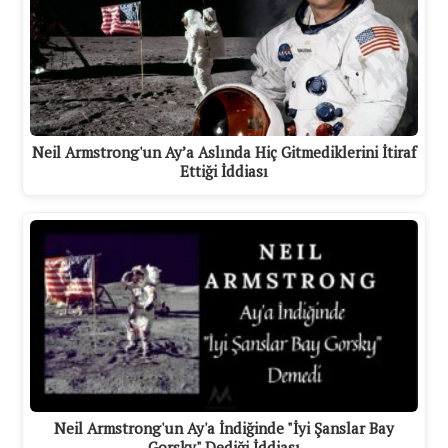
Neil Armstrong'un Ay’a Aslında Hiç Gitmediklerini İtiraf
Ettiği İddiası
Neil Armstrong'un Ay'a İndiğinde "İyi Şanslar Bay
Gorsky" Dediği İddiası