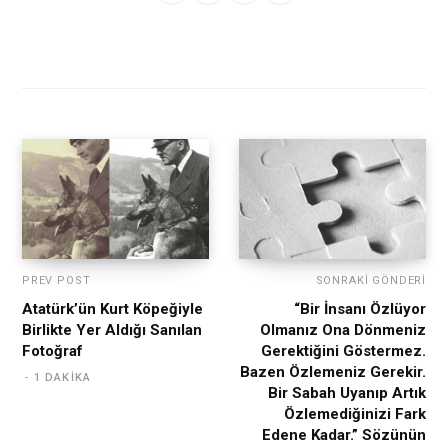
PREV POST
SONRAKI GÖNDERI
Atatürk’ün Kurt Köpeğiyle
“Bir İnsanı Özlüyor
Birlikte Yer Aldığı Sanılan
Olmanız Ona Dönmeniz
Fotoğraf
Gerektiğini Göstermez.
Bazen Özlemeniz Gerekir.
1 DAKIKA
Bir Sabah Uyanıp Artık
Özlemediğinizi Fark
Edene Kadar.” Sözünün