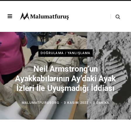
DOĞRULAMA / YANLIŞLAMA
Neil Armstrong’un
Ayakkabılarının Ay’daki Ayak
İzleri İle Uyuşmadığı İddiası
MALUMATFURUSORG
3 KASIM 2022
3 DAKIKA