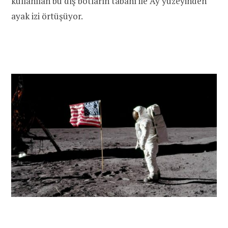
kullanılan bu dış botların tabanı ile Ay yüzeyinden
ayak izi örtüşüyor.