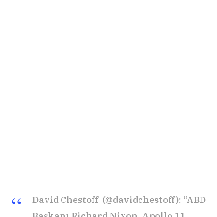
David Chestoff (@davidchestoff)
: “ABD
Başkanı Richard Nixon, Apollo 11