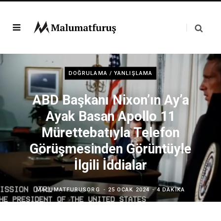
DOĞRULAMA / YANLIŞLAMA
ABD Başkanı Nixon’ın Ay’a
Ayak Basan Apollo 11
Mürettebatıyla Telefon
Görüşmesinden Görüntüyle
İlgili İddialar
MALUMATFURUSORG
25 OCAK 2024
4 DAKIKA