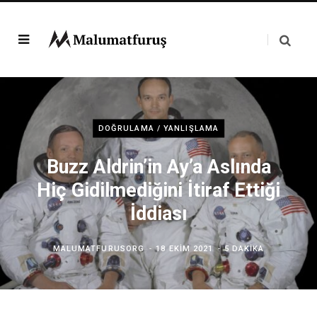
DOĞRULAMA / YANLIŞLAMA
Buzz Aldrin’in Ay’a Aslında
Hiç Gidilmediğini İtiraf Ettiği
İddiası
MALUMATFURUSORG
18 EKIM 2021
5 DAKIKA