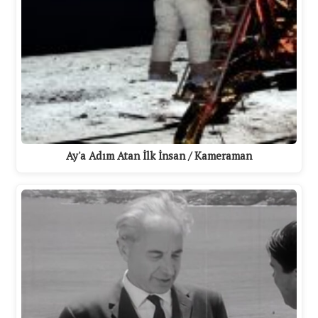
Ay'a Adım Atan İlk İnsan / Kameraman