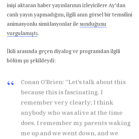
inişi aktaran haber yayınlarının izleyicilere Ay’dan
canlı yayın yapmadığını, ilgili anın görsel bir temsilini
animasyonlu simülasyonlar ile
sunduğunu
vurgulamıştı
.
İkili arasında geçen diyalog ve programdan ilgili
bölüm şu şekildeydi:
Conan O’Brien: “Let’s talk about this
because this is fascinating. I
remember very clearly; I think
anybody who was alive at the time
does. I remember my parents waking
me up and we went down, and we