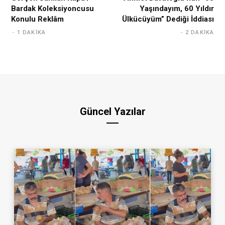
Bardak Koleksiyoncusu
Yaşındayım, 60 Yıldır
Konulu Reklâm
Ülkücüyüm” Dediği İddiası
1 DAKIKA
2 DAKIKA
Güncel Yazılar