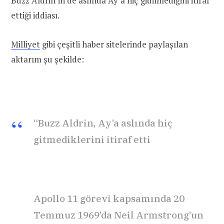
Buzz Aldrin’in de aslında Ay’a hiç gidilmediğini itiraf
ettiği iddiası.
Milliyet
gibi çeşitli haber sitelerinde paylaşılan
aktarım şu şekilde:
“Buzz Aldrin, Ay’a aslında hiç
gitmediklerini itiraf etti
Apollo 11 görevi kapsamında 20
Temmuz 1969’da Neil Armstrong’un