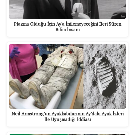
Plazma Olduğu İçin Ay'a İnilemeyeceğini İleri Süren
Bilim İnsanı
Neil Armstrong'un Ayakkabılarının Ay'daki Ayak İzleri
İle Uyuşmadığı İddiası