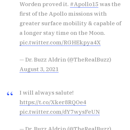
Worden proved it.
#Apollo15
was the
first of the Apollo missions with
greater surface mobility & capable of
a longer stay time on the Moon.
pic.twitter.com/RGHEkpya4X
— Dr. Buzz Aldrin (@TheRealBuzz)
August 3, 2021
I will always salute!
https://t.co/Xker8RQOe4
pic.twitter.com/dY7wysFeUN
— Dr. Buzz Aldrin (@TheRealBuzz)