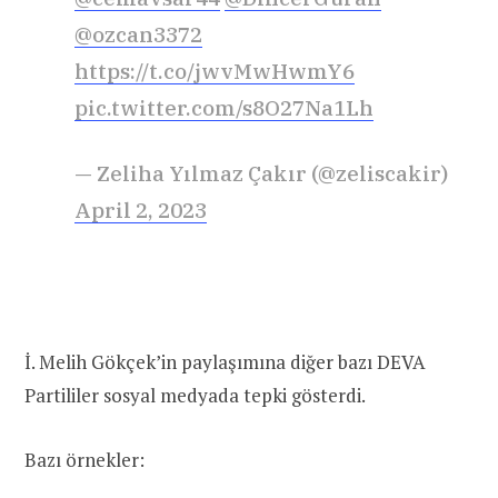
@ozcan3372
https://t.co/jwvMwHwmY6
pic.twitter.com/s8O27Na1Lh
— Zeliha Yılmaz Çakır (@zeliscakir)
April 2, 2023
İ. Melih Gökçek’in paylaşımına diğer bazı DEVA
Partililer sosyal medyada tepki gösterdi.
Bazı örnekler: