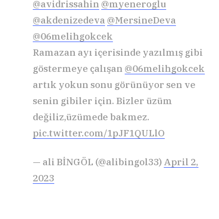
@avidrissahin
@myeneroglu
@akdenizedeva
@MersineDeva
@06melihgokcek
Ramazan ayı içerisinde yazılmış gibi
göstermeye çalışan
@06melihgokcek
artık yokun sonu görünüyor sen ve
senin gibiler için. Bizler üzüm
değiliz,üzümede bakmez.
pic.twitter.com/1pJF1QULlO
— ali BİNGÖL (@alibingol33)
April 2,
2023