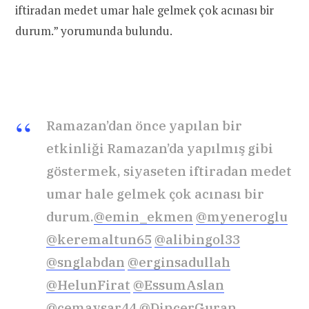
iftiradan medet umar hale gelmek çok acınası bir
durum.” yorumunda bulundu.
Ramazan’dan önce yapılan bir
etkinliği Ramazan’da yapılmış gibi
göstermek, siyaseten iftiradan medet
umar hale gelmek çok acınası bir
durum.
@emin_ekmen
@myeneroglu
@keremaltun65
@alibingol33
@snglabdan
@erginsadullah
@HelunFirat
@EssumAslan
@cemavsar44
@DincerGuran