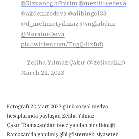
@RizvanogluEvrim
@mezitliyedeva
@akdenizedeva
@alibingol33
@d_mehmetyilmaz
@snglabdan
@MersineDeva
pic.twitter.com/TugQ4txfuB
— Zeliha Yılmaz Çakır (@zeliscakir)
March 22, 2023
Fotoğrafı 22 Mart 2023 günü sosyal medya
hesaplarında paylaşan Zeliha Yılmaz
Çakır “Ramazan’dan önce yapılan bir etkinliği
Ramazan’da yapılmış gibi göstermek, siyaseten