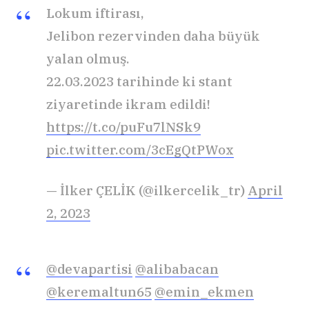
Lokum iftirası,
Jelibon rezervinden daha büyük
yalan olmuş.
22.03.2023 tarihinde ki stant
ziyaretinde ikram edildi!
https://t.co/puFu7lNSk9
pic.twitter.com/3cEgQtPWox
— İlker ÇELİK (@ilkercelik_tr)
April
2, 2023
@devapartisi
@alibabacan
@keremaltun65
@emin_ekmen