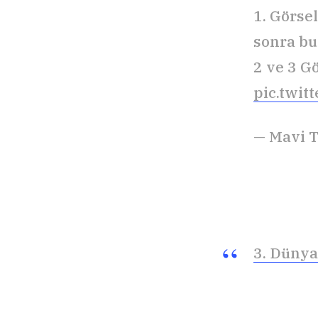
1. Görse
sonra bu
2 ve 3 Gö
pic.twi
— Mavi 
3. Düny