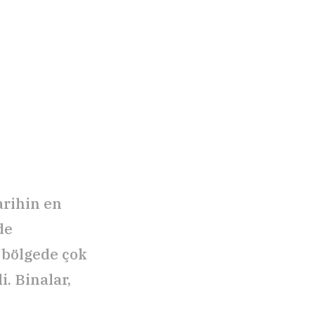
arihin en
de
 bölgede çok
i. Binalar,