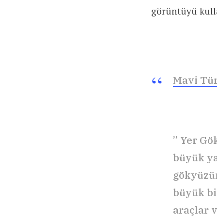
görüntüyü kull
Mavi Tü
” Yer Gö
büyük ya
gökyüzün
büyük bir
araçlar 