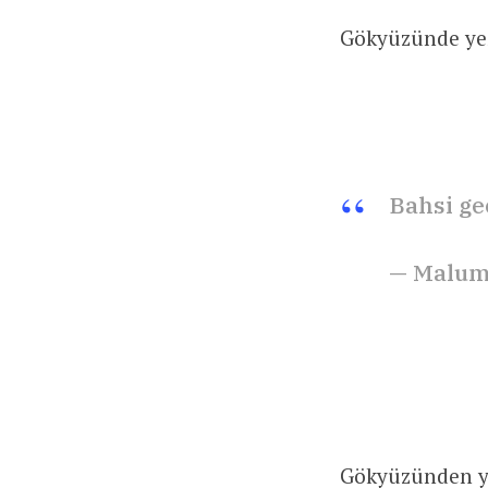
Gökyüzünde yeşi
Bahsi ge
— Malum
Gökyüzünden yeş