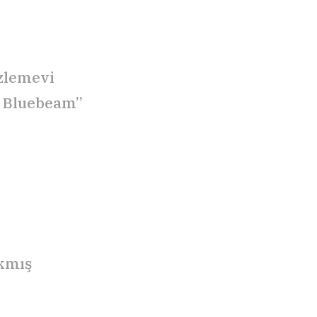
özlemevi
da Bluebeam”
ıkmış