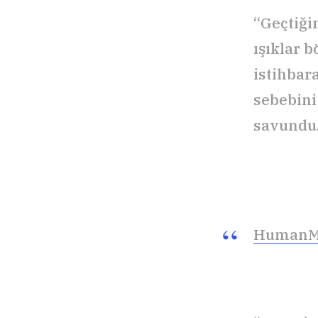
“Geçtiği
ışıklar b
istihbar
sebebini
savundu.
HumanM