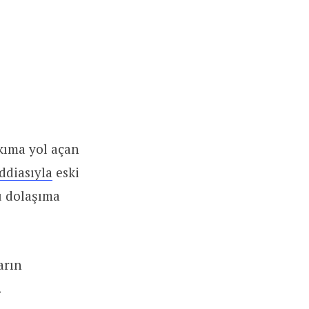
kıma yol açan
iddiasıyla
eski
tü dolaşıma
arın
.