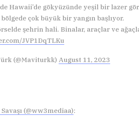
lde Hawaii’de gökyüzünde yeşil bir lazer gö
 bölgede çok büyük bir yangın başlıyor.
rselde şehrin hali. Binalar, araçlar ve ağaç
tter.com/JVP1DqTLKu
Türk (@Maviturkk)
August 11, 2023
a Savaşı (@ww3mediaa)
: