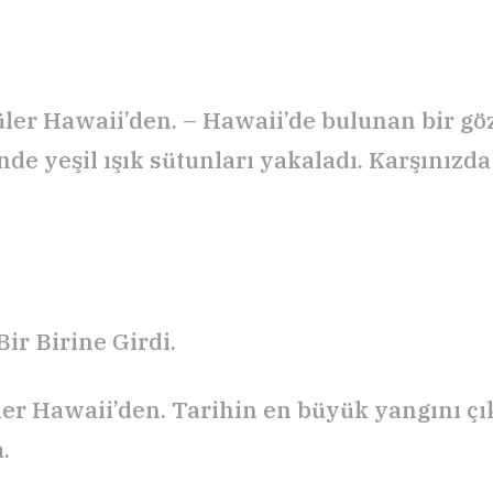
ler Hawaii’den. – Hawaii’de bulunan bir g
de yeşil ışık sütunları yakaladı. Karşınız
ir Birine Girdi.
er Hawaii’den. Tarihin en büyük yangını ç
.