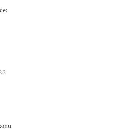
de:
23
 konu