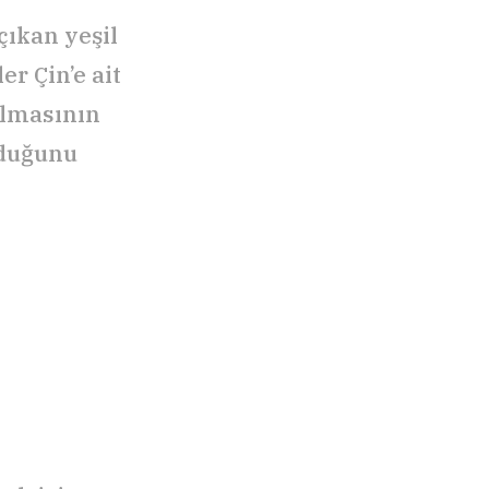
çıkan yeşil
er Çin’e ait
 olmasının
lduğunu