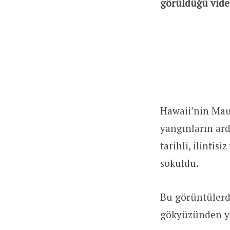
görüldüğü video
Hawaii’nin Mau
yangınların ar
tarihli, ilintis
sokuldu.
Bu görüntülerd
gökyüzünden yans