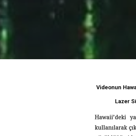
Videonun Hawai
Lazer S
Hawaii’deki ya
kullanılarak çı