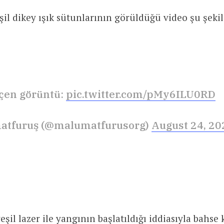
l dikey ışık sütunlarının görüldüğü video şu şekil
çen görüntü:
pic.twitter.com/pMy6ILU0RD
atfuruş (@malumatfurusorg)
August 24, 20
il lazer ile yangının başlatıldığı iddiasıyla bahse