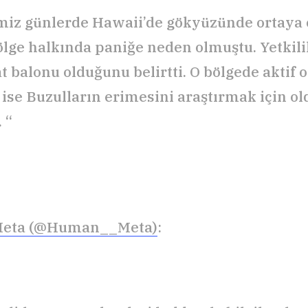
miz günlerde Hawaii’de gökyüzünde ortaya 
ölge halkında paniğe neden olmuştu. Yetkilil
at balonu olduğunu belirtti. O bölgede aktif
 ise Buzulların erimesini araştırmak için o
 “
eta (@Human__Meta)
: