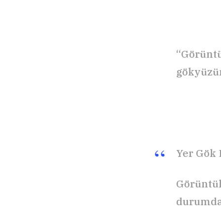
“Görüntü
gökyüzün
Yer Gök B
Görüntül
durumda