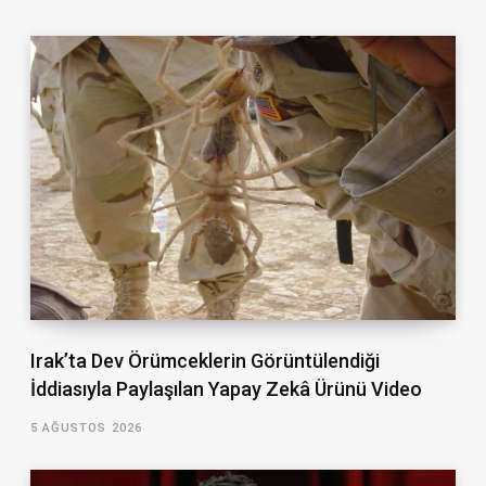
Irak’ta Dev Örümceklerin Görüntülendiği
İddiasıyla Paylaşılan Yapay Zekâ Ürünü Video
5 AĞUSTOS 2026