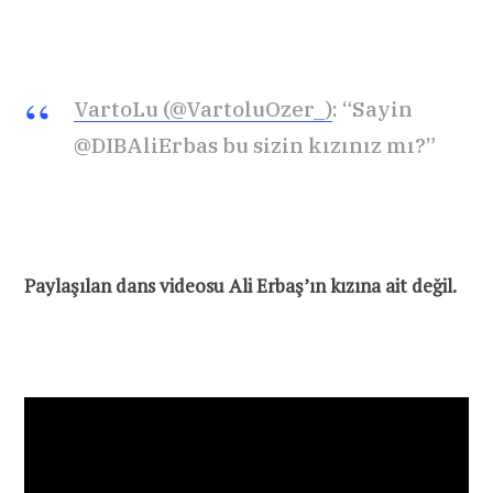
VartoLu (@VartoluOzer_)
: “Sayin
@DIBAliErbas bu sizin kızınız mı?”
Paylaşılan dans videosu Ali Erbaş’ın kızına ait değil.