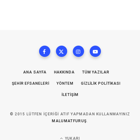
ANA SAYFA
HAKKINDA
TÜM YAZILAR
ŞEHIR EFSANELERI
YÖNTEM
GIZLILIK POLITIKASI
İLETIŞIM
© 2015 LÜTFEN IÇERIĞI ATIF YAPMADAN KULLANMAYINIZ
MALUMATFURUŞ
.
YUKARI