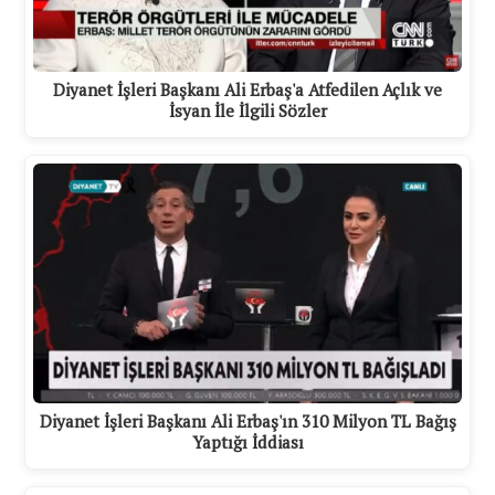
Diyanet İşleri Başkanı Ali Erbaş'a Atfedilen Açlık ve
İsyan İle İlgili Sözler
Diyanet İşleri Başkanı Ali Erbaş'ın 310 Milyon TL Bağış
Yaptığı İddiası