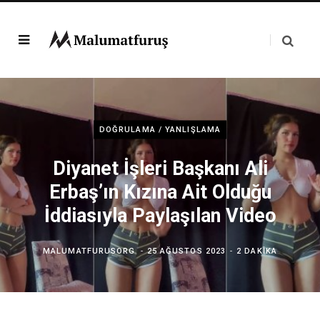
DOĞRULAMA / YANLIŞLAMA
Diyanet İşleri Başkanı Ali
Erbaş’ın Kızına Ait Olduğu
İddiasıyla Paylaşılan Video
MALUMATFURUSORG
25 AĞUSTOS 2023
2 DAKIKA