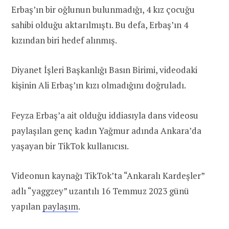
Erbaş’ın bir oğlunun bulunmadığı, 4 kız çocuğu
sahibi olduğu aktarılmıştı. Bu defa, Erbaş’ın 4
kızından biri hedef alınmış.
Diyanet İşleri Başkanlığı Basın Birimi, videodaki
kişinin Ali Erbaş’ın kızı olmadığını doğruladı.
Feyza Erbaş’a ait olduğu iddiasıyla dans videosu
paylaşılan genç kadın Yağmur adında Ankara’da
yaşayan bir TikTok kullanıcısı.
Videonun kaynağı TikTok’ta “Ankaralı Kardeşler”
adlı “yaggzey” uzantılı 16 Temmuz 2023 günü
yapılan
paylaşım
.