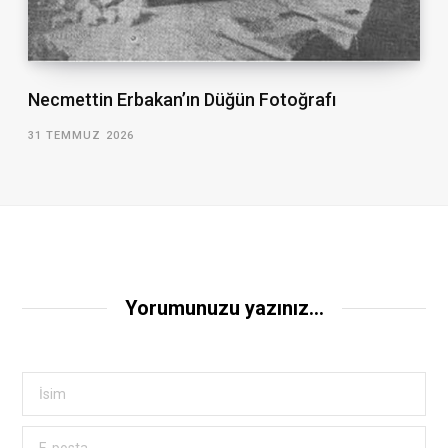
Necmettin Erbakan’ın Düğün Fotoğrafı
31 TEMMUZ 2026
Yorumunuzu yazınız...