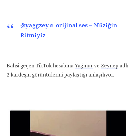
@yaggzey
♬ orijinal ses – Müziğin
Ritmiyiz
Bahsi geçen TikTok hesabına
Yağmur
ve
Zeynep
adlı
2 kardeşin görüntülerini paylaştığı anlaşılıyor.