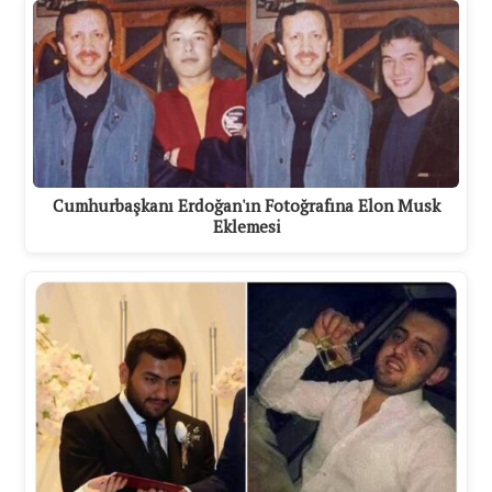
Cumhurbaşkanı Erdoğan'ın Fotoğrafına Elon Musk
Eklemesi