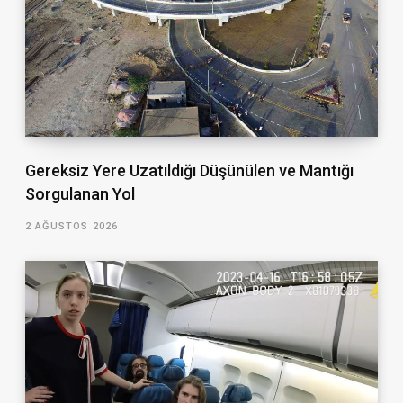
Gereksiz Yere Uzatıldığı Düşünülen ve Mantığı
Sorgulanan Yol
2 AĞUSTOS 2026