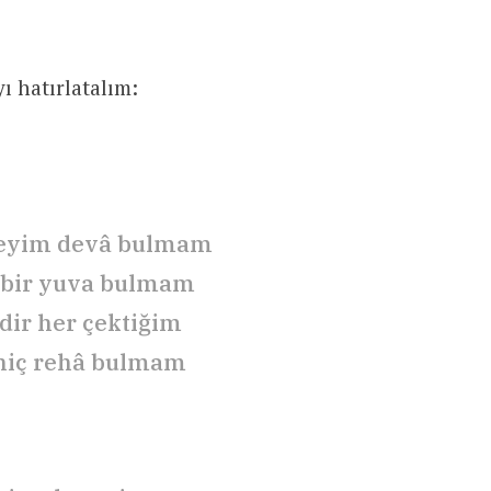
ı hatırlatalım:
yim devâ bulmam
 bir yuva bulmam
ir her çektiğim
hiç rehâ bulmam