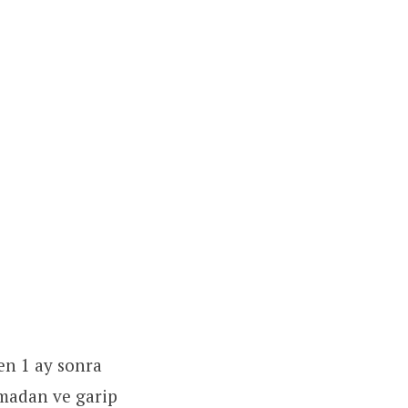
ten 1 ay sonra
amadan ve garip