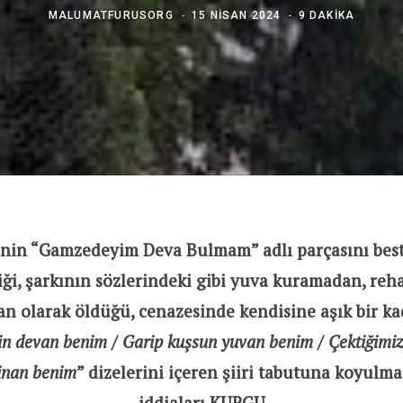
MALUMATFURUSORG
15 NISAN 2024
9 DAKIKA
’nin “Gamzedeyim Deva Bulmam” adlı parçasını best
tiği, şarkının sözlerindeki gibi yuva kuramadan, re
san olarak öldüğü, cenazesinde kendisine aşık bir ka
 devan benim / Garip kuşsun yuvan benim / Çektiğimiz 
inan benim
” dizelerini içeren şiiri tabutuna koyulmas
iddiaları KURGU