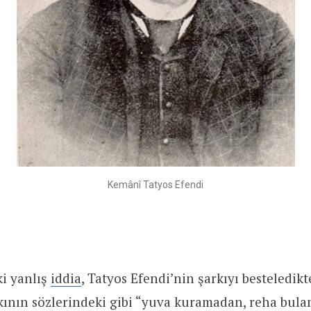
Kemânî Tatyos Efendi
ki yanlış
iddia
, Tatyos Efendi’nin şarkıyı besteledik
arkının sözlerindeki gibi “yuva kuramadan, reha bul