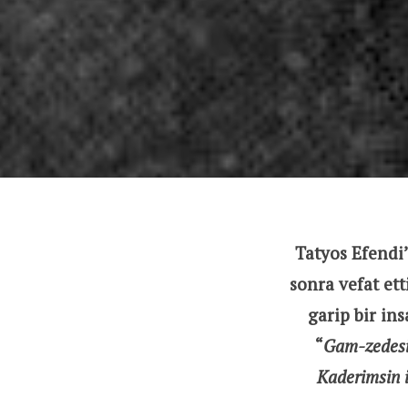
Tatyos Efendi
sonra vefat et
garip bir in
“
Gam-zedesin
Kaderimsin 