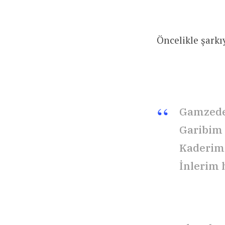
Öncelikle şarkıy
Gamzede
Garibim
Kaderimd
İnlerim 