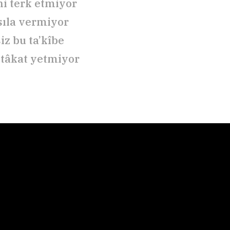
i terk etmiyor
âsıla vermiyor
iz bu ta’kîbe
tâkat yetmiyor