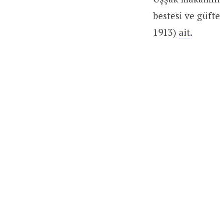
bestesi ve güft
1913)
ait
.