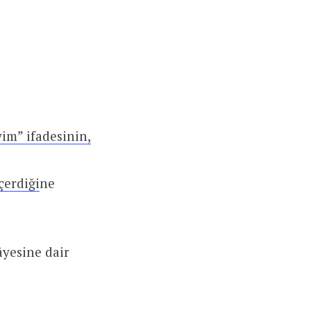
m” ifadesinin,
çerdiği
ne
yesine dair