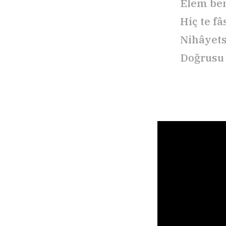
Elem ben
Hiç te f
Nihâyets
Doğrusu 