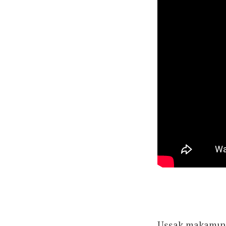
Uşşak makamınd