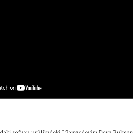
aki sofyan usûlündeki “Gamzedeyim Deva Bulmam”