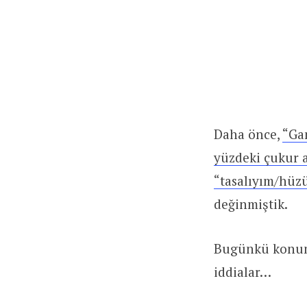
Daha önce,
“Ga
yüzdeki çukur 
“tasalıyım/hüz
değinmiştik.
Bugünkü konumu
iddialar…