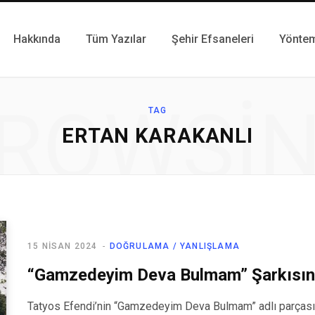
Hakkında
Tüm Yazılar
Şehir Efsaneleri
Yönte
ROWSI
TAG
ERTAN KARAKANLI
15 NISAN 2024
DOĞRULAMA / YANLIŞLAMA
“Gamzedeyim Deva Bulmam” Şarkısını
Tatyos Efendi’nin “Gamzedeyim Deva Bulmam” adlı parçasını 