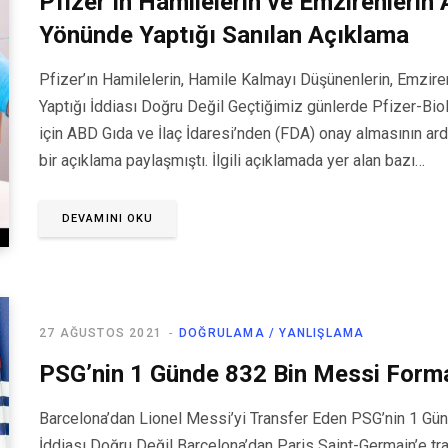
Pfizer’ın Hamilelerin ve Emzirenlerin
Yönünde Yaptığı Sanılan Açıklama
Pfizer’ın Hamilelerin, Hamile Kalmayı Düşünenlerin, Emzir
Yaptığı İddiası Doğru Değil Geçtiğimiz günlerde Pfizer-Bi
için ABD Gıda ve İlaç İdaresi’nden (FDA) onay almasının ard
bir açıklama paylaşmıştı. İlgili açıklamada yer alan bazı…
DEVAMINI OKU
27 AĞUSTOS 2021
DOĞRULAMA / YANLIŞLAMA
PSG’nin 1 Günde 832 Bin Messi Formas
Barcelona’dan Lionel Messi’yi Transfer Eden PSG’nin 1 Gün
İddiası Doğru Değil Barcelona’dan Paris Saint-Germain’e tran