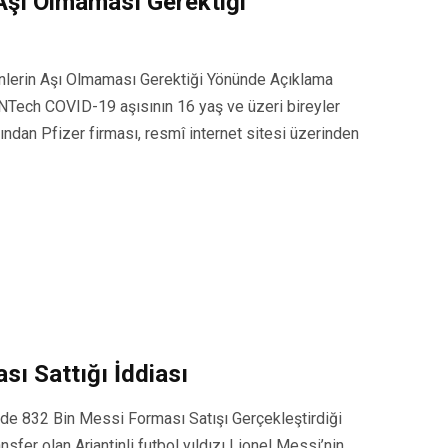
 Aşı Olmaması Gerektiği
enlerin Aşı Olmaması Gerektiği Yönünde Açıklama
oNTech COVID-19 aşısının 16 yaş ve üzeri bireyler
ından Pfizer firması, resmî internet sitesi üzerinden
ı Sattığı İddiası
de 832 Bin Messi Forması Satışı Gerçekleştirdiği
sfer olan Arjantinli futbol yıldızı Lionel Messi’nin