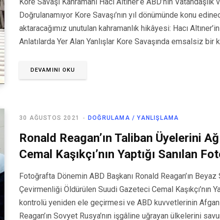
Kore Savaşı Kahramanı Hacı Altıner’e ABD’nin Vatandaşlık ve 
Doğrulanamıyor Kore Savaşı’nın yıl dönümünde konu edinece
aktaracağımız unutulan kahramanlık hikâyesi: Hacı Altıner’in 
Anlatılarda Yer Alan Yanlışlar Kore Savaşında emsalsiz bir
DEVAMINI OKU
30 AĞUSTOS 2021
DOĞRULAMA / YANLIŞLAMA
Ronald Reagan’ın Taliban Üyelerini Ağ
Cemal Kaşıkçı’nın Yaptığı Sanılan Fo
Fotoğrafta Dönemin ABD Başkanı Ronald Reagan’ın Beyaz Sa
Çevirmenliği Öldürülen Suudi Gazeteci Cemal Kaşıkçı’nın Yap
kontrolü yeniden ele geçirmesi ve ABD kuvvetlerinin Afga
Reagan’ın Sovyet Rusya’nın işgâline uğrayan ülkelerini sa