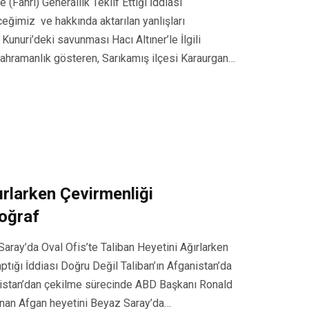
(Fahri) Generallik Teklif Ettiği İddiası
ğimiz ve hakkında aktarılan yanlışları
Kunuri’deki savunması Hacı Altıner’le İlgili
 kahramanlık gösteren, Sarıkamış ilçesi Karaurgan…
ırlarken Çevirmenliği
toğraf
ray’da Oval Ofis’te Taliban Heyetini Ağırlarken
tığı İddiası Doğru Değil Taliban’ın Afganistan’da
nistan’dan çekilme sürecinde ABD Başkanı Ronald
vunan Afgan heyetini Beyaz Saray’da…