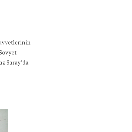
uvvetlerinin
Sovyet
az Saray’da
.