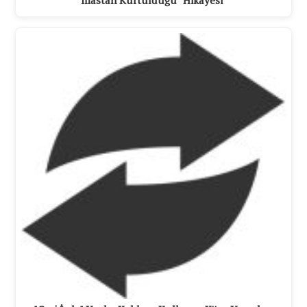
İflastan Kurtulduğu "Hikâyesi"