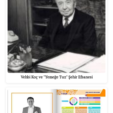
Vehbi Koç ve "Yemeğe Tuz" Şehir Efsanesi