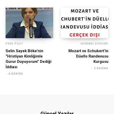
PREV POST
SONRAKI GÖNDERI
Selin Sayek Böke’nin
Mozart ve Schubert’in
“Hristiyan Kimliğimle
Düello Randevusu
Gurur Duyuyorum” Dediği
Kurgusu
İddiası
2 DAKIKA
6 DAKIKA
Güncel Yazılar