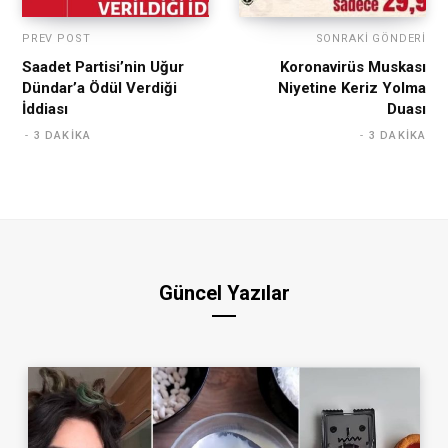
PREV POST
SONRAKI GÖNDERI
Saadet Partisi’nin Uğur
Koronavirüs Muskası
Dündar’a Ödül Verdiği
Niyetine Keriz Yolma
İddiası
Duası
3 DAKIKA
3 DAKIKA
Güncel Yazılar