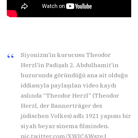
Siyonizm’in kurucusu Theodor
Herzl’in Padişah 2. Abdulhamit’in
huzurunda göründüğü ana ait olduğu
iddiasıyla paylaşılan video kaydı
aslında “Theodor Herzl” (Theodor
Herzl, der Bannerträger des
jüdischen Volkes) adlı 1921 yapımı bir
siyah beyaz sinema filminden.
pic.twitter.com/XWlCAWszeJ