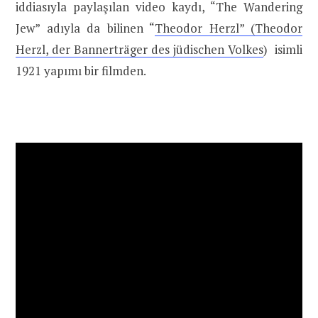
iddiasıyla paylaşılan video kaydı, “The Wandering
Jew” adıyla da bilinen “
Theodor Herzl” (Theodor
Herzl, der Bannerträger des jüdischen Volkes
) isimli
1921 yapımı bir filmden.