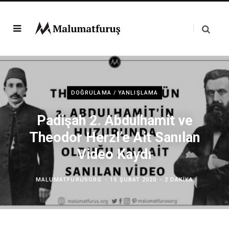
DOĞRULAMA / YANLIŞLAMA
Padişah 2. Abdulhamit ve
Theodor Herzl’e Ait Sanılan
Video Kaydı
MALUMATFURUSORG
15 ŞUBAT 2020
2 DAKIKA