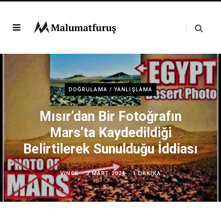
DOĞRULAMA / YANLIŞLAMA
Mısır’dan Bir Fotoğrafın
Mars’ta Kaydedildiği
Belirtilerek Sunulduğu İddiası
VINCE
2 MART 2024
1 DAKIKA