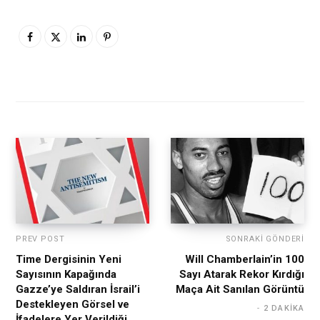
PREV POST
SONRAKI GÖNDERI
Time Dergisinin Yeni
Will Chamberlain’in 100
Sayısının Kapağında
Sayı Atarak Rekor Kırdığı
Gazze’ye Saldıran İsrail’i
Maça Ait Sanılan Görüntü
Destekleyen Görsel ve
2 DAKIKA
İfadelere Yer Verildiği