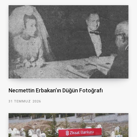
Necmettin Erbakan’ın Düğün Fotoğrafı
31 TEMMUZ 2026