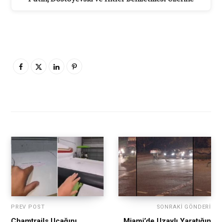
PREV POST
SONRAKI GÖNDERI
Chamtrails Uçağını
Miami’de Uzaylı Yaratığın