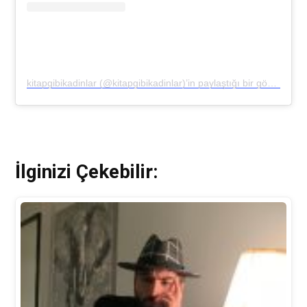
kitapgibikadinlar (@kitapgibikadinlar)’in paylaştığı bir gönderi
İlginizi Çekebilir: