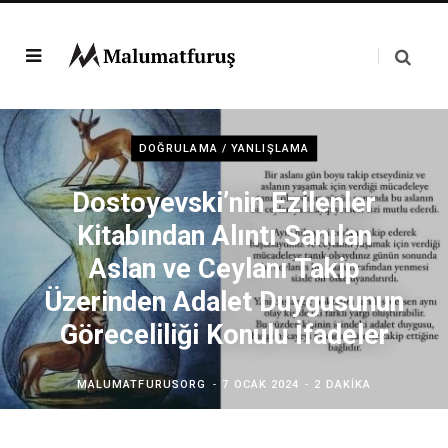
DOĞRULAMA / YANLIŞLAMA
Dostoyevski’nin Ezilenler
Kitabından Alıntı Sanılan
Aslan ve Ceylanı Takip
Üzerinden Adalet Duygusunun
Göreceliliği Konulu İfadeler
MALUMATFURUSORG
7 OCAK 2024
2 DAKIKA