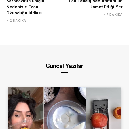
Koronavirüs Salgını
İlan Edildiğinde Atatürk’ün
Nedeniyle Ezan
İkamet Ettiği Yer
Okunduğu İddiası
7 DAKIKA
2 DAKIKA
Güncel Yazılar