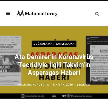
DOĞRULAMA / YANLIŞLAMA
Ata Demirer’in Koronavirüs
Tecridiyle İlgili Takvim’in
Asparagas Haberi
MALUMATFURUSORG
5 NISAN 2020
2 DAKIKA