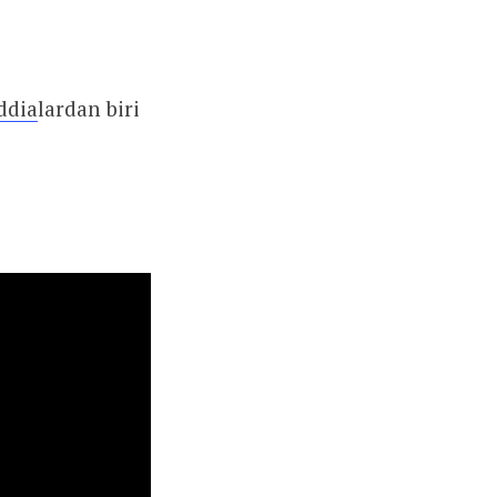
ddia
lardan biri