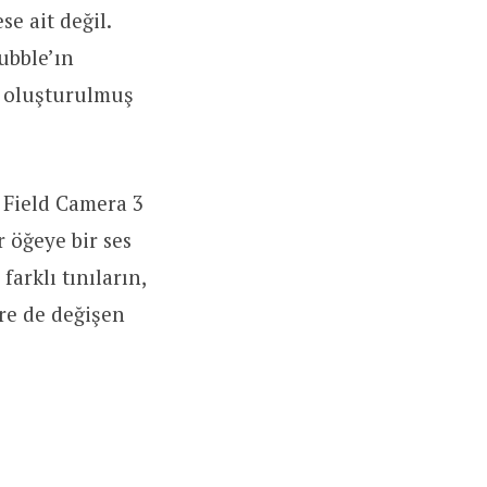
e ait değil.
ubble’ın
e oluşturulmuş
Field Camera 3
r öğeye bir ses
arklı tınıların,
ere de değişen