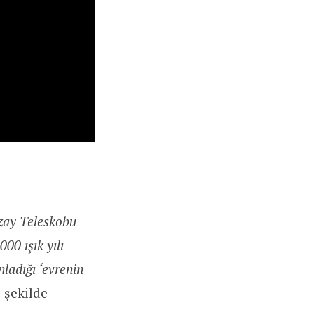
ay Teleskobu
00 ışık yılı
ladığı ‘evrenin
 şekilde