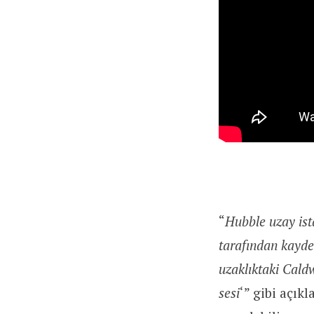
“
Hubble uzay ista
tarafından kayded
uzaklıktaki Caldw
sesi
‘” gibi açık